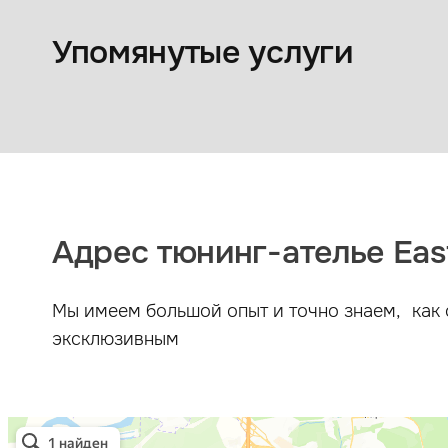
Химчистка салона
автомобиля
Упомянутые услуги
Адрес тюнинг-ателье East
Мы имеем большой опыт и точно знаем, как 
эксклюзивным