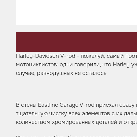
Шумоизоляция
Автозвук
Карбон
Активный выхлоп
Harley-Davidson V-rod - пожалуй, самый пр
мотоциклистов: одни говорили, что Harley уж
случае, равнодушных не осталось.
В стены Eastline Garage V-rod приехал сраз
тщательную чистку всех элементов с их дал
количеством хромированных деталей и открыт