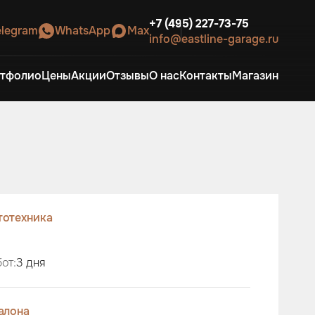
+7 (495) 227-73-75
elegram
WhatsApp
Max
info@eastline-garage.ru
тфолио
Цены
Акции
Отзывы
О нас
Контакты
Магазин
тотехника
от:
3 дня
алона