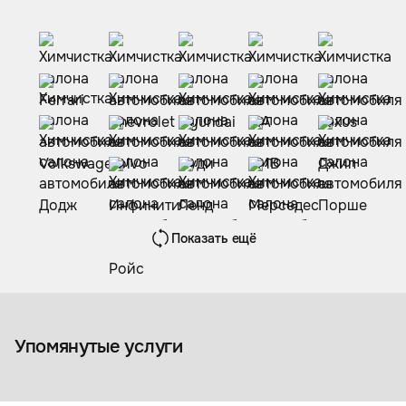
Показать ещё
Химчистка салона
Защита кож
автомобиля
автомбиля
Упомянутые услуги