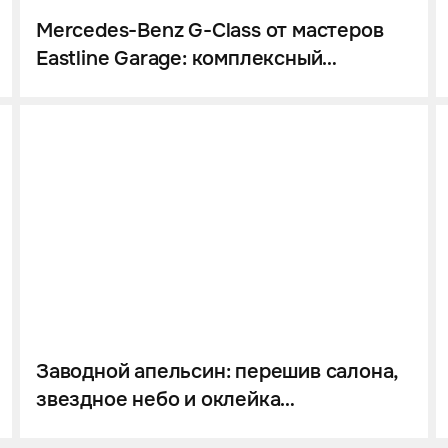
Mercedes-Benz G-Class от мастеров
Eastline Garage: комплексный
перешив салона, инсталляция
звездного неба и цветной полиуретан
Заводной апельсин: перешив салона,
звездное небо и оклейка
полиуретаном для Mercedes-Benz G