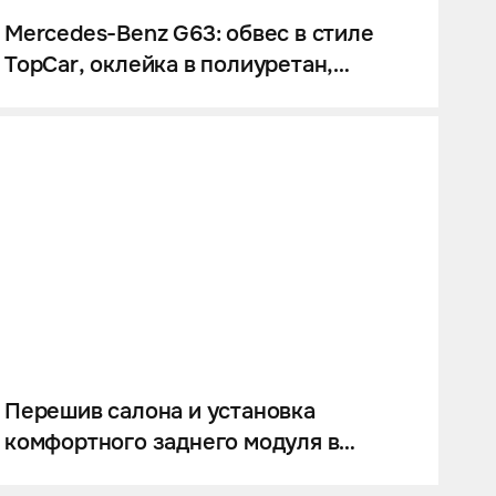
Mercedes-Benz G63: обвес в стиле
TopCar, оклейка в полиуретан,
колесные диски на заказ, звездное
небо и много карбона.
Перешив салона и установка
комфортного заднего модуля в
Mercedes-Benz G-класс