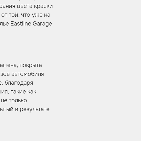
орания цвета краски
от той, что уже на
ье Eastline Garage
ашена, покрыта
узов автомобиля
с, благодаря
ия, такие как
 не только
ытый в результате