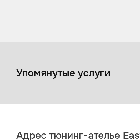
другое
Перетяжка салона
Упомянутые услуги
Адрес тюнинг-ателье East