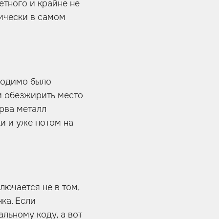
етного и крайне не
ически в самом
бходимо было
и обезжирить место
ерва металл
и и уже потом на
ючается не в том,
ка. Если
льному коду, а вот