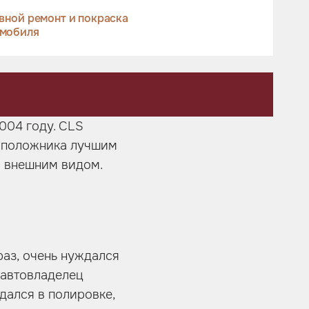
вной ремонт и покраска
омобиля
004 году. CLS
воположника лучшим
м внешним видом.
раз, очень нуждался
 автовладелец
дался в полировке,