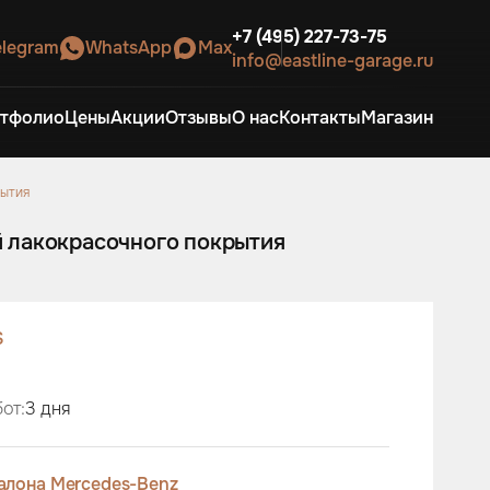
+7 (495) 227-73-75
elegram
WhatsApp
Max
info@eastline-garage.ru
тфолио
Цены
Акции
Отзывы
О нас
Контакты
Магазин
рытия
й лакокрасочного покрытия
S
от:
3 дня
алона Mercedes-Benz