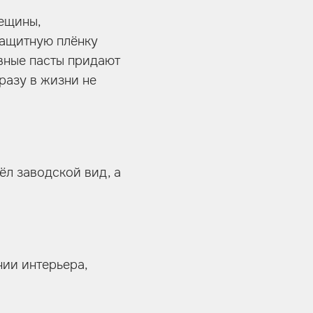
рещины,
защитную плёнку
вные пасты придают
разу в жизни не
ёл заводской вид, а
нии интерьера,