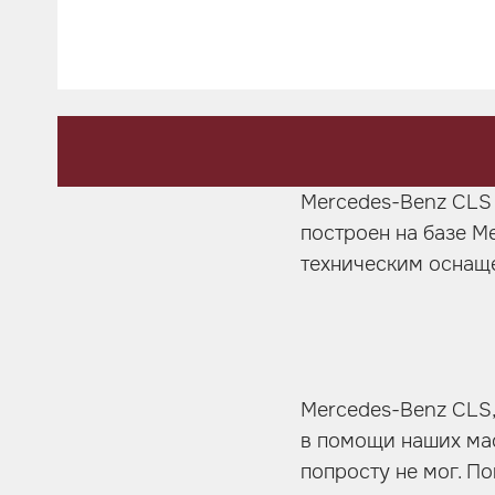
Шумоизоляция
Автозвук
Карбон
Активный выхлоп
Mercedes-Benz CLS 
построен на базе M
техническим оснащ
Mercedes-Benz CLS,
в помощи наших мас
попросту не мог. П