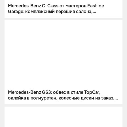
Mercedes-Benz G-Class от мастеров Eastline
Garage: комплексный перешив салона,
инсталляция звездного неба и цветной
полиуретан
Mercedes-Benz G63: обвес в стиле TopCar,
оклейка в полиуретан, колесные диски на заказ,
звездное небо и много карбона.