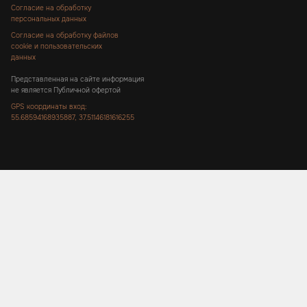
Согласие на обработку
персональных данных
Согласие на обработку файлов
cookie и пользовательских
данных
Представленная на сайте информация
не является Публичной офертой
GPS координаты вход:
55.68594168935887, 37.51146181616255