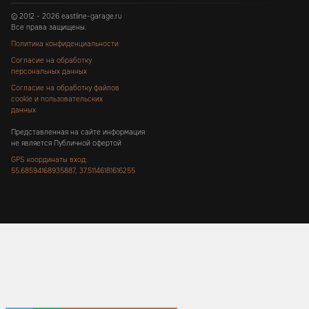
© 2012 - 2026 eastline-garage.ru
Все права защищены.
Политика конфиденциальности
Согласие на обработку
персональных данных
Согласие на обработку файлов
cookie и пользовательских
данных
Представленная на сайте информация
не является Публичной офертой
GPS координаты вход:
55.68594168935887, 37.51146181616255