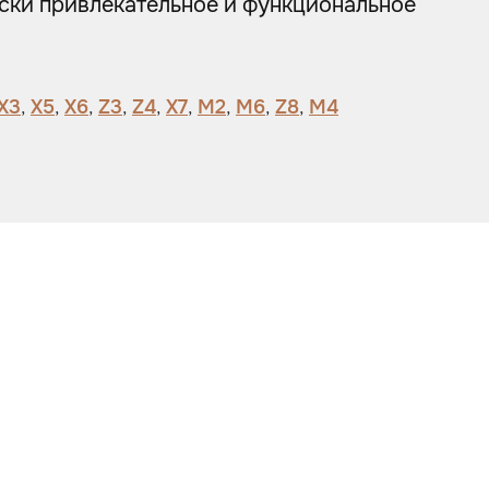
ески привлекательное и функциональное
X3
,
X5
,
X6
,
Z3
,
Z4
,
X7
,
M2
,
M6
,
Z8
,
M4