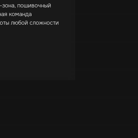
г-зона, пошивочный
ная команда
боты любой сложности