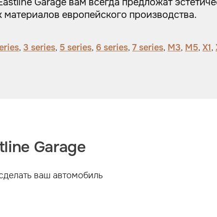
astline Garage вам всегда предложат эстетич
 материалов европейского производства.
series
,
3 series
,
5 series
,
6 series
,
7 series
,
M3
,
M5
,
X1
,
line Garage
сделать ваш автомобиль