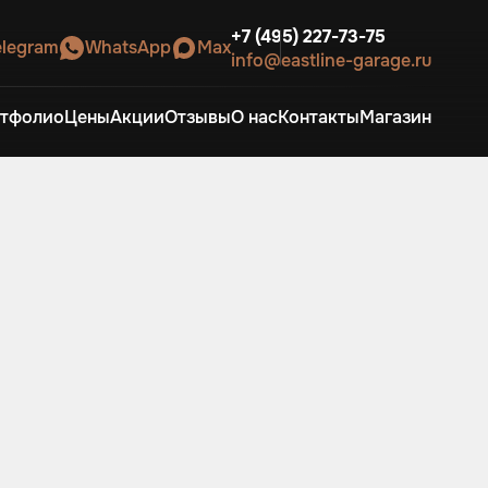
+7 (495) 227-73-75
elegram
WhatsApp
Max
info@eastline-garage.ru
тфолио
Цены
Акции
Отзывы
О нас
Контакты
Магазин