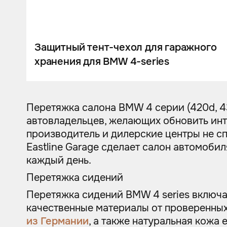
Шумоизоляция
Автозвук
Карбон
Защитный тент-чехол для гаражного
хранения для BMW 4-series
Активный выхлоп
Перетяжка салона BMW 4 серии (420d, 430
автовладельцев, желающих обновить инт
производитель и дилерские центры не с
Eastline Garage сделает салон автомоб
каждый день.
Перетяжка сидений
Перетяжка сидений BMW 4 series включае
качественные материалы от проверенных
из Германии
, а также натуральная кож