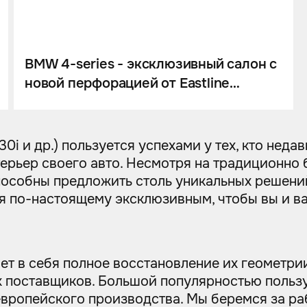
BMW 4-series - эксклюзивный салон с
новой перфорацией от Eastline
Garage. Перетяжка салона, оклейка
авто пленкой, шумоизоляция.
i и др.) пользуется успехами у тех, кто неда
ерьер своего авто. Несмотря на традиционно 
пособны предложить столь уникальных решени
иля по-настоящему эксклюзивным, чтобы вы и 
т в себя полное восстановление их геометрии
 поставщиков. Большой популярностью пользу
а европейского производства. Мы беремся за 