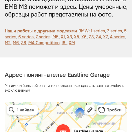
БМВ М3 поможет и здесь. Цены умеренные,
образцы работ представлены на фото.
Наши работы с другими моделями
BMW
:
1 series
,
3 series
,
5
series
,
6 series
,
7 series
,
M5
,
X1
,
X3
,
X5
,
X6
,
Z3
,
Z4
,
X7
,
4 series
,
M2
,
M6
,
Z8
,
M4 Competition
,
I8
,
XM
Адрес тюнинг-ателье Eastline Garage
Мы имеем большой опыт и точно знаем, как сделать ваш автомобиль
эксклюзивным