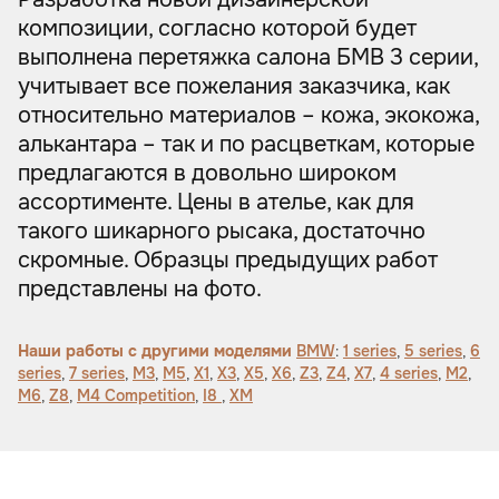
композиции, согласно которой будет
выполнена перетяжка салона БМВ 3 серии,
учитывает все пожелания заказчика, как
относительно материалов – кожа, экокожа,
алькантара – так и по расцветкам, которые
предлагаются в довольно широком
ассортименте. Цены в ателье, как для
такого шикарного рысака, достаточно
скромные. Образцы предыдущих работ
представлены на фото.
Наши работы с другими моделями
BMW
:
1 series
,
5 series
,
6
series
,
7 series
,
M3
,
M5
,
X1
,
X3
,
X5
,
X6
,
Z3
,
Z4
,
X7
,
4 series
,
M2
,
M6
,
Z8
,
M4 Competition
,
I8
,
XM