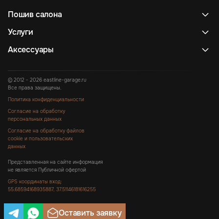
Пошив салона
Услуги
Аксессуары
© 2012 - 2026 eastline-garage.ru
Все права защищены.
Политика конфиденциальности
Согласие на обработку
персональных данных
Согласие на обработку файлов
cookie и пользовательских
данных
Представленная на сайте информация
не является Публичной офертой
GPS координаты вход:
55.68594168935887, 37.51146181616255
Оставить заявку