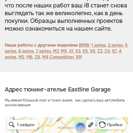
что после наших работ ваш i8 станет снова
выглядеть так же великолепно, как в день
покупки. Образцы выполненных проектов
можно ознакомиться на нашем сайте.
Наши работы с другими моделями
BMW
:
1 series
,
3 series
,
5
series
,
6 series
,
7 series
,
M3
,
M5
,
X1
,
X3
,
X5
,
X6
,
Z3
,
Z4
,
X7
,
4
series
,
M2
,
M6
,
Z8
,
M4 Competition
,
XM
Адрес тюнинг-ателье Eastline Garage
Мы имеем большой опыт и точно знаем, как сделать ваш автомобиль
эксклюзивным