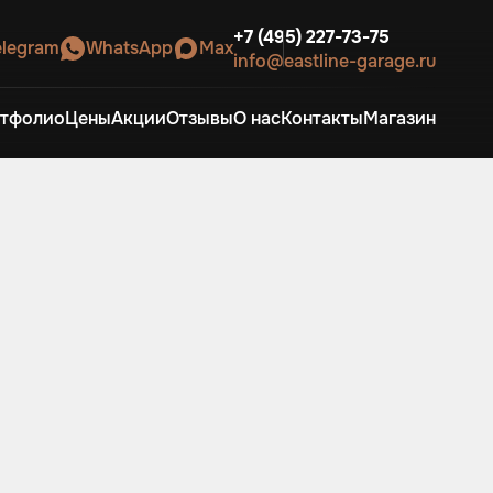
+7 (495) 227-73-75
elegram
WhatsApp
Max
info@eastline-garage.ru
тфолио
Цены
Акции
Отзывы
О нас
Контакты
Магазин