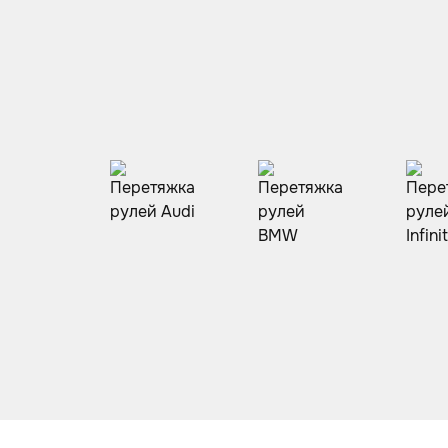
Шумоизоляция
Автозвук
Карбон
Активный выхлоп