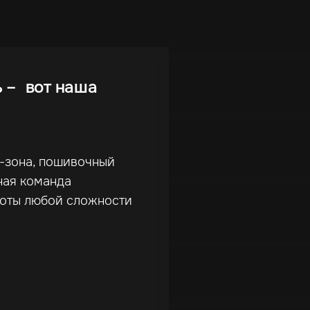
ь – вот наша
г-зона, пошивочный
ная команда
боты любой сложности