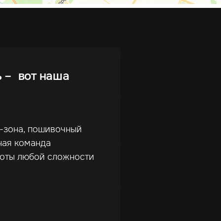
ь – вот наша
г-зона, пошивочный
ная команда
боты любой сложности