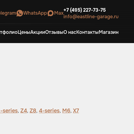
+7 (495) 227-73-75
elegram
WhatsApp
Max
info@eastline-garage.ru
тфолио
Цены
Акции
Отзывы
О нас
Контакты
Магазин
-series
,
Z4
,
Z8
,
4-series
,
M6
,
X7