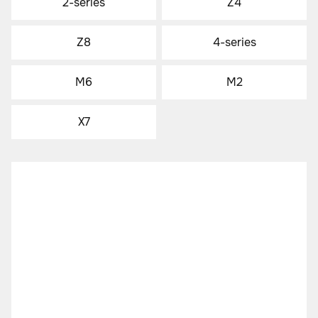
2-series
Z4
Z8
4-series
M6
M2
X7