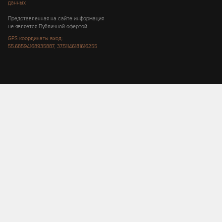
данных
Представленная на сайте информация
не является Публичной офертой
GPS координаты вход:
55.68594168935887, 37.51146181616255