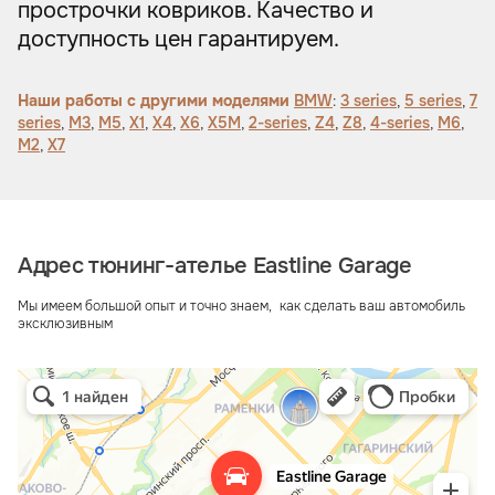
прострочки ковриков. Качество и
доступность цен гарантируем.
Наши работы с другими моделями
BMW
:
3 series
,
5 series
,
7
series
,
M3
,
M5
,
X1
,
X4
,
X6
,
X5M
,
2-series
,
Z4
,
Z8
,
4-series
,
M6
,
M2
,
X7
Адрес тюнинг-ателье Eastline Garage
Мы имеем большой опыт и точно знаем, как сделать ваш автомобиль
эксклюзивным