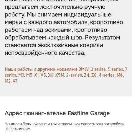
предлагаем исключительно ручную
работу. Мы снимаем индивидуальные
мерки с каждого автомобиля, кропотливо
работаем над эскизами, кропотливо
обрабатываем каждый шов. Результатом
становятся эксклюзивные коврики
непревзойденного качества.
Наши работы с другими моделями
BMW
:
3 series
,
5 series
,
7
series
,
M3
,
M5
,
X1
,
X5
,
X6
,
X5M
,
2-series
,
Z4
,
Z8
,
4-series
,
M6
,
M2
,
X7
Адрес тюнинг-ателье Eastline Garage
Мы имеем большой опыт и точно знаем, как сделать ваш автомобиль
эксклюзивным