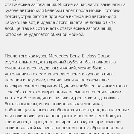
статические загрязнения. Многие из нас часто замечали на
кузове автомобиля белесый налёт после мойки, который
потом устраняется в процессе вытирания автомобиля
насухо. Так вот, в идеале этого налёта не должно быть
вообще, так как это и есть статические загрязнения,
которые не удаляется обычной мойкой.
После того как кузов Mercedes-Benz E-class Coupe
изумительного цвета красный рубелит был полностью
очищен от всех видов загрязнений, можно было к
устранению тех самых несовершенств кузова в виде
царапин и паутинки, появившихся на верхнем слое
лакокрасочного покрытия. Один из наиболее важных этапов
- оклейка всех хромированных элементов специальными
лентами. Все молдинги, шильдики, решетки и тд. должны
быть защищены, иначе полировальная машинка,
работающая на высоких оборотах и пасты, предназначенные
для полировки кузова перегреют и повредят его. Как уже
говорилось, в процессе полировки на кузов при помощи
полировальной машины наносятся пасты: абразивные для
сглаживания поверхности и заполнения всех царапин, и