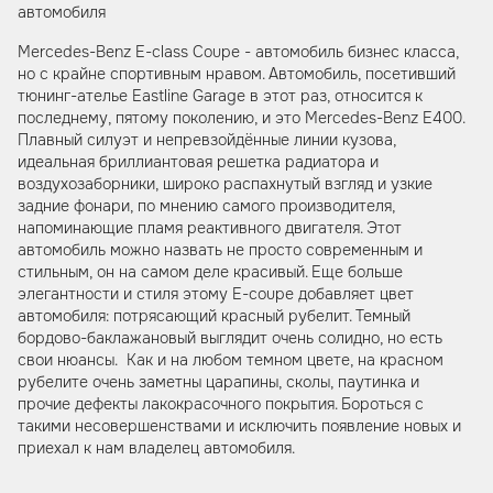
автомобиля
Mercedes-Benz E-class Coupe - автомобиль бизнес класса,
но с крайне спортивным нравом. Автомобиль, посетивший
тюнинг-ателье Eastline Garage в этот раз, относится к
последнему, пятому поколению, и это Mercedes-Benz E400.
Плавный силуэт и непревзойдённые линии кузова,
идеальная бриллиантовая решетка радиатора и
воздухозаборники, широко распахнутый взгляд и узкие
задние фонари, по мнению самого производителя,
напоминающие пламя реактивного двигателя. Этот
автомобиль можно назвать не просто современным и
стильным, он на самом деле красивый. Еще больше
элегантности и стиля этому E-coupe добавляет цвет
автомобиля: потрясающий красный рубелит. Темный
бордово-баклажановый выглядит очень солидно, но есть
свои нюансы. Как и на любом темном цвете, на красном
рубелите очень заметны царапины, сколы, паутинка и
прочие дефекты лакокрасочного покрытия. Бороться с
такими несовершенствами и исключить появление новых и
приехал к нам владелец автомобиля.