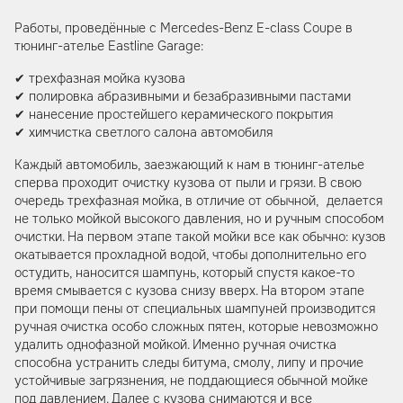
Работы, проведённые с Mercedes-Benz E-class Coupe в
тюнинг-ателье Eastline Garage:
✔ трехфазная мойка кузова
✔ полировка абразивными и безабразивными пастами
✔ нанесение простейшего керамического покрытия
✔ химчистка светлого салона автомобиля
Каждый автомобиль, заезжающий к нам в тюнинг-ателье
сперва проходит очистку кузова от пыли и грязи. В свою
очередь трехфазная мойка, в отличие от обычной, делается
не только мойкой высокого давления, но и ручным способом
очистки. На первом этапе такой мойки все как обычно: кузов
окатывается прохладной водой, чтобы дополнительно его
остудить, наносится шампунь, который спустя какое-то
время смывается с кузова снизу вверх. На втором этапе
при помощи пены от специальных шампуней производится
ручная очистка особо сложных пятен, которые невозможно
удалить однофазной мойкой. Именно ручная очистка
способна устранить следы битума, смолу, липу и прочие
устойчивые загрязнения, не поддающиеся обычной мойке
под давлением. Далее с кузова снимаются и все