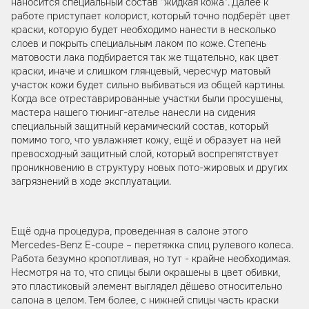
наносится специальный состав "жидкая кожа". Далее к
работе приступает колорист, который точно подберёт цвет
краски, которую будет необходимо нанести в несколько
слоев и покрыть специальным лаком по коже. Степень
матовости лака подбирается так же тщательно, как цвет
краски, иначе и слишком глянцевый, чересчур матовый
участок кожи будет сильно выбиваться из общей картины.
Когда все отреставрированные участки были просушены,
мастера нашего тюнинг-ателье нанесли на сидения
специальный защитный керамический состав, который
помимо того, что увлажняет кожу, ещё и образует на ней
превосходный защитный слой, который воспрепятствует
проникновению в структуру новых пото-жировых и других
загрязнений в ходе эксплуатации.
Ещё одна процедура, проведенная в салоне этого
Mercedes-Benz E-coupe – перетяжка спиц рулевого колеса.
Работа безумно кропотливая, но тут - крайне необходимая.
Несмотря на то, что спицы были окрашены в цвет обивки,
это пластиковый элемент выглядел дёшево относительно
салона в целом. Тем более, с нижней спицы часть краски