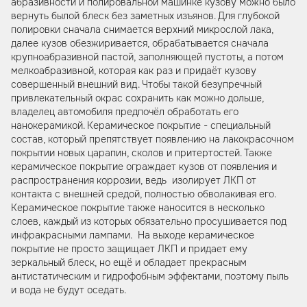
абразивности и полировальной машинке кузову можно было
вернуть былой блеск без заметных изъянов. Для глубокой
полировки сначала снимается верхний микрослой лака,
далее кузов обезжиривается, обрабатывается сначала
крупноабразивной пастой, заполняющей пустоты, а потом
мелкоабразивной, которая как раз и придаёт кузову
совершенный внешний вид. Чтобы такой безупречный
привлекательный окрас сохранить как можно дольше,
владелец автомобиля предпочёл обработать его
нанокерамикой. Керамическое покрытие - специальный
состав, который препятствует появлению на лакокрасочном
покрытии новых царапин, сколов и притертостей. Также
керамическое покрытие ограждает кузов от появления и
распространения коррозии, ведь изолирует ЛКП от
контакта с внешней средой, полностью обволакивая его.
Керамическое покрытие также наносится в несколько
слоев, каждый из которых обязательно просушивается под
инфракрасными лампами. На выходе керамическое
покрытие не просто защищает ЛКП и придает ему
зеркальный блеск, но ещё и обладает прекрасным
антистатическим и гидрофобным эффектами, поэтому пыль
и вода не будут оседать.