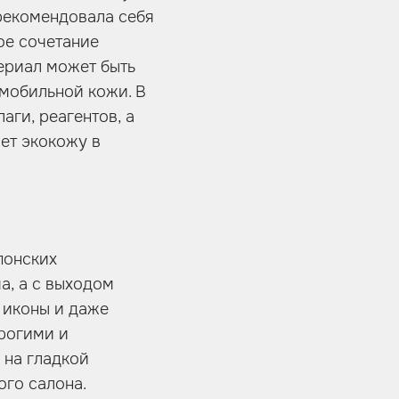
арекомендовала себя
ое сочетание
ериал может быть
омобильной кожи. В
аги, реагентов, а
ет экокожу в
понских
а, а с выходом
 иконы и даже
орогими и
 на гладкой
ого салона.