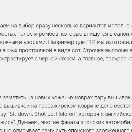
аем на выбор сразу несколько вариантов исполнен
ростых полос и ромбов, которые впишутся в салон
ложными узорами. Например для ГТР мы изготови
шенных прострочкой в виде сот. Строчка выполнена
онтрастирует с черной кожей, а главное, прекрасно
 заметить на новых кожаных коврах пару вышивок, 
 с вышивкой на пассажирском коврике дела обстоя
у "Sit down. Shut up. Hold on" которая с английск
ержись". Думаем, многие фанаты японских автомоби
точно описывает саму суть японского заряженного 