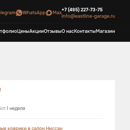
+7 (495) 227-73-75
elegram
WhatsApp
Max
info@eastline-garage.ru
тфолио
Цены
Акции
Отзывы
О нас
Контакты
Магазин
R
от:
1 неделя
ые коврики в салон Ниссан