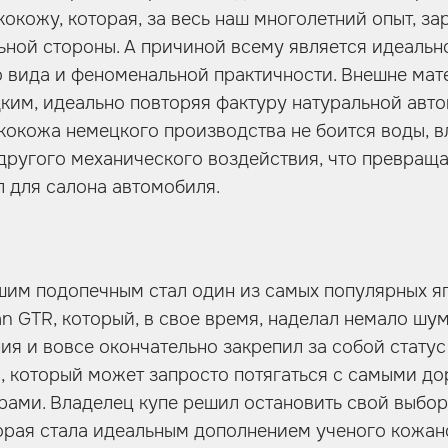
окожу, которая, за весь наш многолетний опыт, з
ьной стороны. А причиной всему является идеальн
 вида и феноменальной практичности. Внешне мат
ким, идеально повторяя фактуру натуральной авт
кокожа немецкого производства не боится воды, вл
 другого механического воздействия, что превраща
 для салона автомобиля.
ашим подопечным стал один из самых популярных я
an GTR, который, в свое время, наделал немало шум
ия и вовсе окончательно закрепил за собой статус
, который может запросто потягаться с самыми д
ами. Владелец купе решил остановить свой выбор
орая стала идеальным дополнением ученого кожан