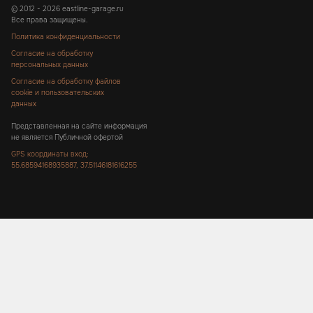
© 2012 - 2026 eastline-garage.ru
Все права защищены.
Политика конфиденциальности
Согласие на обработку
персональных данных
Согласие на обработку файлов
cookie и пользовательских
данных
Представленная на сайте информация
не является Публичной офертой
GPS координаты вход:
55.68594168935887, 37.51146181616255