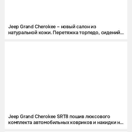
Jeep Grand Cherokee – новый салон из
натуральной кожи. Перетяжка торпедо, сидений,
потолка. Установка новой мультимедийной
системы и пересвет кнопок
Jeep Grand Cherokee SRT8 пошив люксового
комплекта автомобильных ковриков и накидки на
спинку сиденья из немецкой экокожи