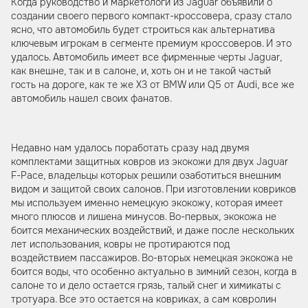
Когда руководство и маркетологи из Jaguar объявили о
создании своего первого компакт-кроссовера, сразу стало
ясно, что автомобиль будет строиться как альтернатива
ключевым игрокам в сегменте премиум кроссоверов. И это
удалось. Автомобиль имеет все фирменные черты Jaguar,
как внешне, так и в салоне, и, хоть он и не такой частый
гость на дороге, как те же X3 от BMW или Q5 от Audi, все же
автомобиль нашел своих фанатов.
Недавно нам удалось поработать сразу над двумя
комплектами защитных ковров из экокожи для двух Jaguar
F-Pace, владельцы которых решили озаботиться внешним
видом и защитой своих салонов. При изготовлении ковриков
мы используем именно немецкую экокожу, которая имеет
много плюсов и лишена минусов. Во-первых, экокожа не
боится механических воздействий, и даже после нескольких
лет использования, ковры не протираются под
воздействием пассажиров. Во-вторых немецкая экокожа не
боится воды, что особенно актуально в зимний сезон, когда в
салоне то и дело остается грязь, талый снег и химикаты с
тротуара. Все это остается на ковриках, а сам ковролин