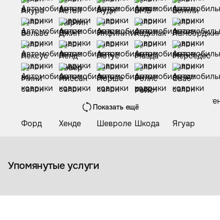
Показать ещё
Коврики из экокожи
Упомянутые услуги