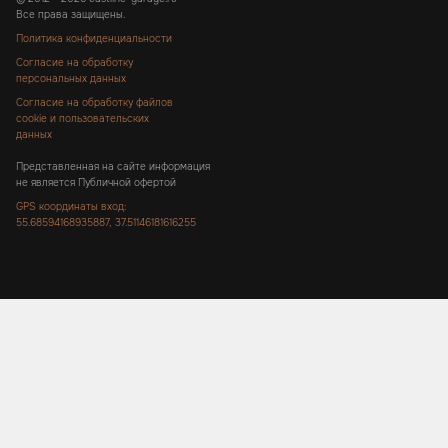
Все права защищены.
Политика конфиденциальности
Согласие на обработку
персональных данных
Согласие на обработку файлов
cookie и пользовательских
данных
Представленная на сайте информация
не является Публичной офертой
GPS координаты вход:
55.68594168935887, 37.51146181616255