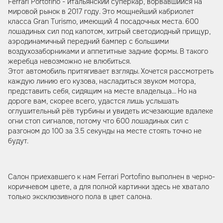
Ferrari Portofino - итальянский суперкар, ворвавшийся на
мировой рынок в 2017 году. Это мощнейший кабриолет
класса Gran Turismo, имеющий 4 посадочных места. 600
лошадиных сил под капотом, хитрый светодиодный прищур,
аэродинамичный передний бампер с большими
воздухозаборниками и аппетитные задние формы. В такого
жеребца невозможно не влюбиться.
Этот автомобиль притягивает взгляды. Хочется рассмотреть
каждую линию его кузова, насладиться звуком мотора,
представить себя, сидящим на месте владельца... Но на
дороге вам, скорее всего, удастся лишь услышать
оглушительный рёв турбины и увидеть исчезающие вдалеке
огни стоп сигналов, потому что 600 лошадиных сил с
разгоном до 100 за 3.5 секунды на месте стоять точно не
будут.
Салон приехавшего к нам Ferrari Portofino выполнен в черно-
коричневом цвете, а для полной картинки здесь не хватало
только эксклюзивного пола в цвет салона.