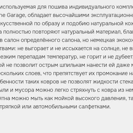
используемая для пошива индивидуального компле
line Garage, обладает высочайшими эксплуатацион
кусственной по образу и подобию натуральной коже
а полностью повторяют натуральный материал, бл
в салон определённого салона, но немецкая экоко
вами: не выгорает и не иссыхается на солнце, не в
резким перепадам температур, не горит и не дубеет
й не позволит острым шпилькам нанести ей даже 
скольких слоев, что препятствует их промокание н
бенности таких ковров не позволят жидкости стека
ыли и мусора можно легко стряхнуть с ковра из не
ятна можно мыть как мойкой высокого давления, та
 тряпкой или автомобильными салфетками.