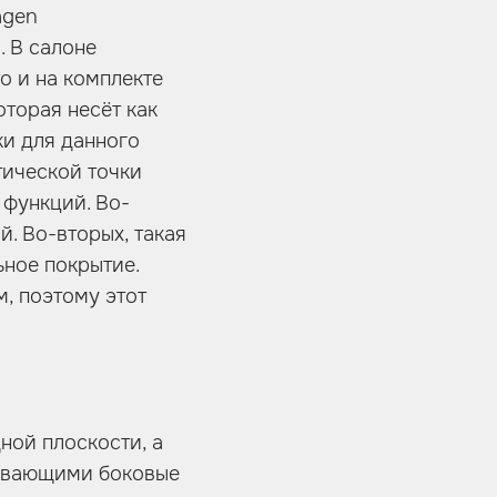
agen
. В салоне
о и на комплекте
оторая несёт как
ки для данного
тической точки
 функций. Во-
. Во-вторых, такая
ьное покрытие.
, поэтому этот
ной плоскости, а
рывающими боковые