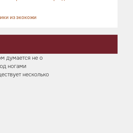
ики из экокожи
ом думается не о
под ногами
ществует несколько