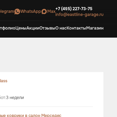
+7 (495) 227-73-75
elegram
WhatsApp
Max
info@eastline-garage.ru
тфолио
Цены
Акции
Отзывы
О нас
Контакты
Магазин
lass
от:
3 недели
ые коврики в салон Мерседес