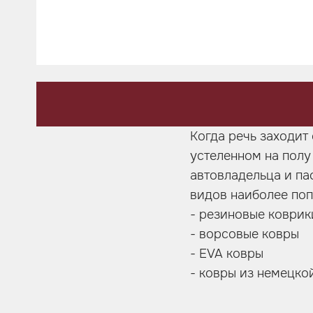
Шумоизоляция
Автозвук
Карбон
Активный выхлоп
Когда речь заходит
устеленном на полу 
автовладельца и па
видов наиболее поп
- резиновые коврик
- ворсовые ковры
- EVA ковры
- ковры из немецко