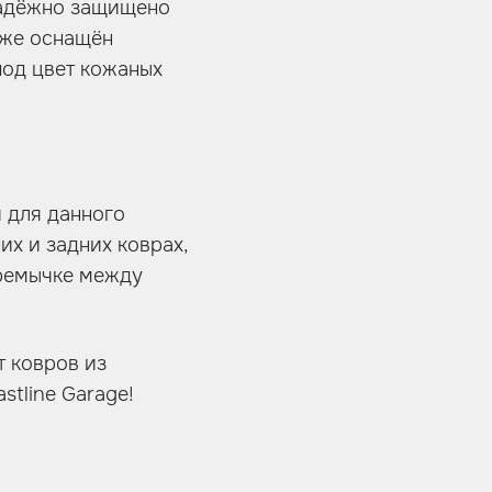
 надёжно защищено
кже оснащён
под цвет кожаных
 для данного
х и задних коврах,
еремычке между
т ковров из
tline Garage!