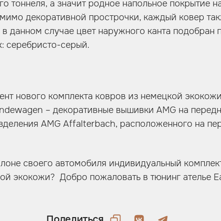
го тоннеля, а значит родное напольное покрытие
омимо декоративной прострочки, каждый ковер та
 в данном случае цвет наружного канта подобран 
х: серебристо-серый.
нт нового комплекта ковров из немецкой экокожи
ndewagen – декоративные вышивки AMG на передни
азделения AMG Affalterbach, расположенного на п
алоне своего автомобиля индивидуальный комплек
й экокожи? Добро пожаловать в тюнинг ателье Eas
Поделиться