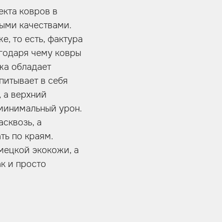
кта ковров в
ными качествами.
, то есть, фактура
агодаря чему ковры
жа обладает
питывает в себя
, а верхний
минимальный урон.
асквозь, а
ть по краям.
мецкой экокожи, а
к и просто