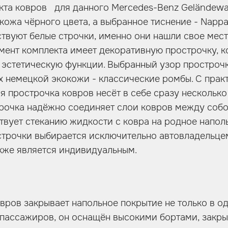
кта ковров для данного Mercedes-Benz Geländew
кожа чёрного цвета, а выбранное тиснение - Nappa
твуют белые строчки, именно они нашли свое мест
мент комплекта имеет декоративную прострочку, к
и эстетическую функции. Выбранный узор простроч
х немецкой экокожи - классические ромбы. С прак
я прострочка ковров несёт в себе сразу несколько
трочка надёжно соединяет слои ковров между собой
твует стеканию жидкости с ковра на родное напол
строчки выбирается исключительно автовладельцем
кже является индивидуальным.
вров закрывает напольное покрытие не только в од
 пассажиров, он оснащён высокими бортами, зак