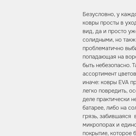
Безусловно, у кажд
ковры просты в ухо
вид, да и просто у
солидными, но такж
проблематично выби
попадающая на ворс
быть небезопасно. 
ассортимент цветов,
иначе: ковры EVA п
легко повредить, о
деле практически н
батарее, либо на с
грязь, забившаяся в
микропорах и единс
покрытие, которое 