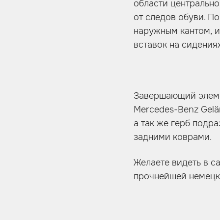
области центрально
от следов обуви. П
наружным кантом, и
вставок на сидения
Завершающий элеме
Mercedes-Benz Gelä
а так же герб подр
задними коврами.
Желаете видеть в с
прочнейшей немецко