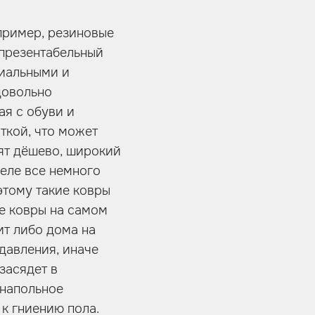
апример, резиновые
 презентабельный
миальными и
довольно
ая с обуви и
ткой, что может
оят дёшево, широкий
деле все немного
этому такие ковры
е ковры на самом
т либо дома на
давления, иначе
засядет в
 напольное
 к гниению пола.