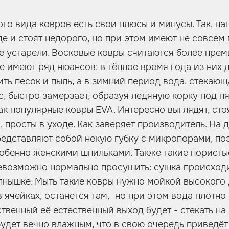
ого вида ковров есть свои плюсы и минусы. Так, н
де и стоят недорого, но при этом имеют не совсем
же устарели. Восковые ковры считаются более пре
е имеют ряд нюансов: в тёплое время года из них 
ть песок и пыль, а в зимний период вода, стекающ
, быстро замерзает, образуя ледяную корку под пя
Так популярные ковры EVA. Интересно выглядят, ст
 просты в уходе. Как заверяет производитель. На 
редставляют собой некую губку с микропорами, по
собенно женскими шпильками. Также такие пористы
евозможно нормально просушить: сушка происходи
олнышке. Мыть такие ковры нужно мойкой высокого 
 ячейках, останется там, но при этом вода плотно 
твенный её естественный выход будет - стекать на
будет вечно влажным, что в свою очередь приведёт