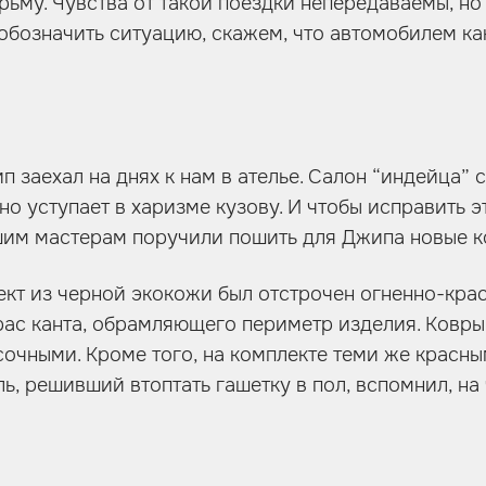
рьму. Чувства от такой поездки непередаваемы, но 
обозначить ситуацию, скажем, что автомобилем ка
 заехал на днях к нам в ателье. Салон “индейца” 
но уступает в харизме кузову. И чтобы исправить 
шим мастерам поручили пошить для Джипа новые к
кт из черной экокожи был отстрочен огненно-кра
рас канта, обрамляющего периметр изделия. Ковры
сочными. Кроме того, на комплекте теми же красн
ь, решивший втоптать гашетку в пол, вспомнил, на 