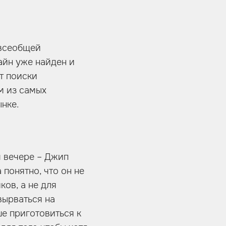
 всеобщей
айн уже найден и
т поиски
м из самых
нке.
м вечере – Джип
 понятно, что он не
ов, а не для
вырваться на
ше приготовиться к