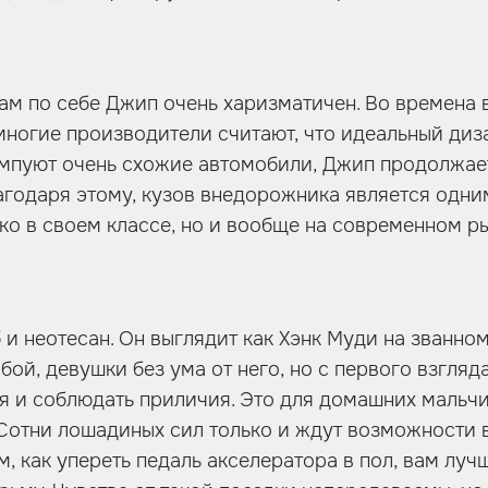
 сам по себе Джип очень харизматичен. Во времена
многие производители считают, что идеальный диз
ампуют очень схожие автомобили, Джип продолжае
агодаря этому, кузов внедорожника является одни
ько в своем классе, но и вообще на современном ры
б и неотесан. Он выглядит как Хэнк Муди на званно
ой, девушки без ума от него, но с первого взгляда
я и соблюдать приличия. Это для домашних мальчик
отни лошадиных сил только и ждут возможности 
м, как упереть педаль акселератора в пол, вам луч