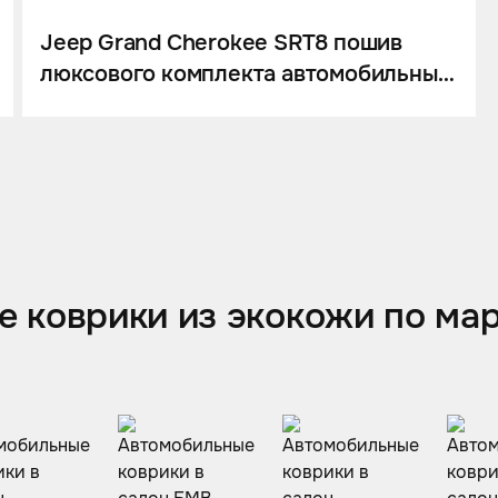
Jeep Grand Cherokee SRT8 пошив
люксового комплекта автомобильных
ковриков и накидки на спинку сиденья
из немецкой экокожи
 коврики из экокожи по ма