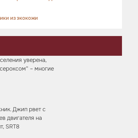
ики из экокожи
селения уверена,
ксероксом” – многие
ник. Джип рвет с
ев двигателя на
т, SRT8