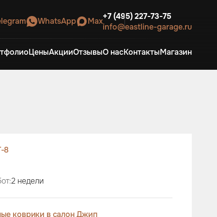
+7 (495) 227-73-75
elegram
WhatsApp
Max
info@eastline-garage.ru
тфолио
Цены
Акции
Отзывы
О нас
Контакты
Магазин
-8
от:
2 недели
ые коврики в салон Джип