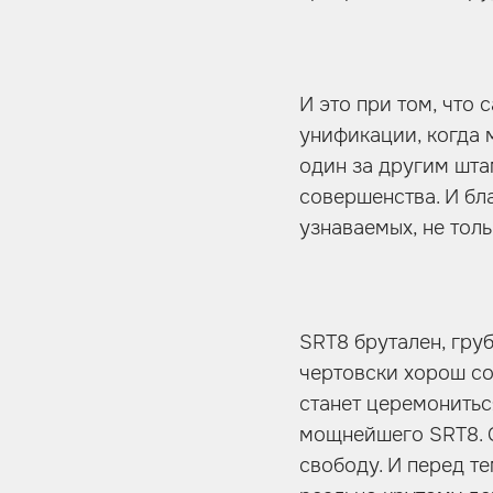
И это при том, что
унификации, когда 
один за другим шт
совершенства. И бл
узнаваемых, не тол
SRT8 брутален, гру
чертовски хорош соб
станет церемонитьс
мощнейшего SRT8. С
свободу. И перед те