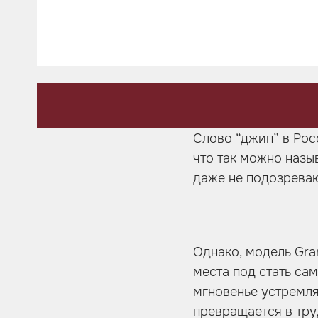
Шумоизоляция
Автозвук
Карбон
Активный выхлоп
Слово “джип” в Рос
что так можно назы
даже не подозреваю
Однако, модель Gra
места под стать са
мгновенье устремля
превращается в тр