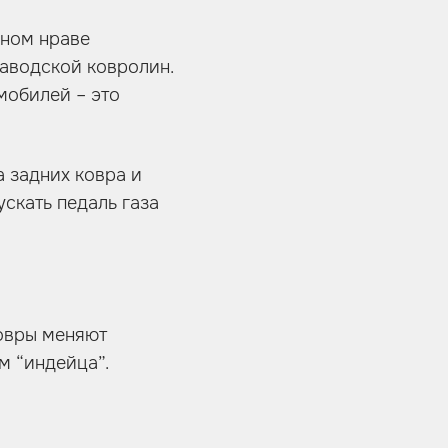
вном нраве
аводской ковролин.
омобилей – это
 задних ковра и
ускать педаль газа
ковры меняют
м “индейца”.