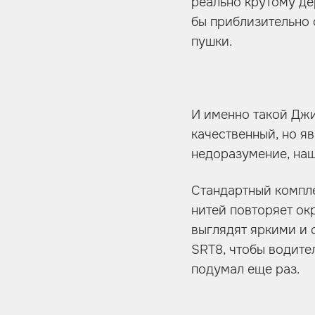
реально крутому де
бы приблизительно 
пушки.
И именно такой Джип
качественный, но яв
недоразумение, на
Стандартный компле
нитей повторяет ок
выглядят яркими и 
SRT8, чтобы водител
подумал еще раз.