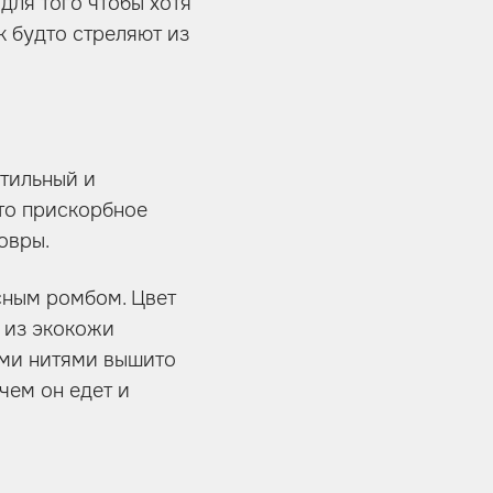
для того чтобы хотя
к будто стреляют из
стильный и
это прискорбное
овры.
сным ромбом. Цвет
 из экокожи
ыми нитями вышито
чем он едет и