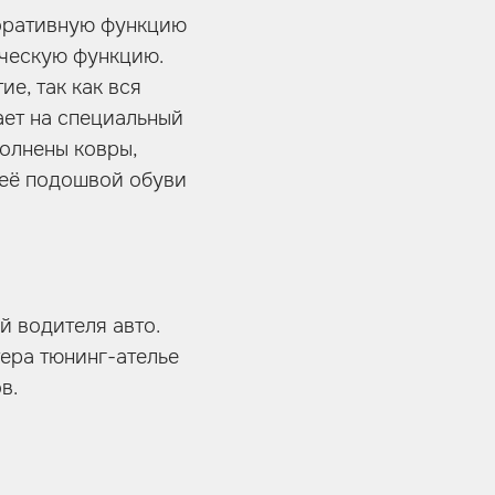
коративную функцию
ическую функцию.
ие, так как вся
ает на специальный
полнены ковры,
 её подошвой обуви
й водителя авто.
ера тюнинг-ателье
в.