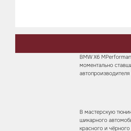
Шумоизоляция
Автозвук
Карбон
Активный выхлоп
BMW X6 MPerforman
моментально ставш
автопроизводител
В мастерскую тюнин
шикарного автомоб
красного и чёрного