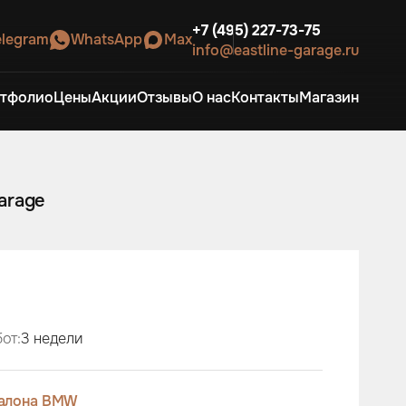
+7 (495) 227-73-75
elegram
WhatsApp
Max
info@eastline-garage.ru
тфолио
Цены
Акции
Отзывы
О нас
Контакты
Магазин
arage
от:
3 недели
салона BMW