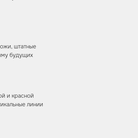
кожи, штатные
амму будущих
ой и красной
тикальные линии