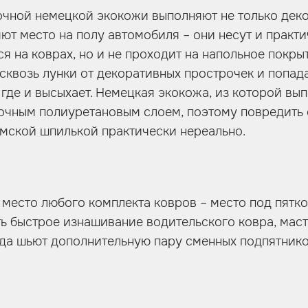
очной немецкой экокожи выполняют не только де
яют место на полу автомобиля – они несут и практ
я на коврах, но и не проходит на напольное покрыт
сквозь лунки от декоративных прострочек и попад
где и высыхает. Немецкая экокожа, из которой вы
рочным полиуретановым слоем, поэтому повредить
мской шпилькой практически нереально.
место любого комплекта ковров – место под пятко
ь быстрое изнашивание водительского ковра, маст
егда шьют дополнительную пару сменных подпятнико