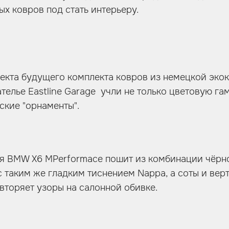
х ковров под стать интерьеру.
екта будущего комплекта ковров из немецкой эко
телье Eastline Garage учли не только цветовую г
ские "орнаменты".
ля BMW X6 MPerformace пошит из комбинации чёрн
 таким же гладким тиснением Nappa, а соты и вер
вторяет узоры на салонной обивке.