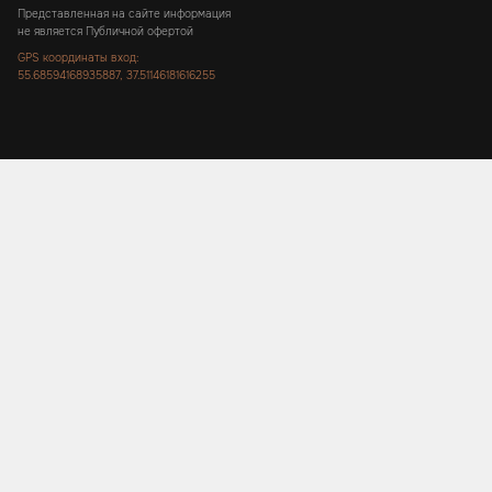
Представленная на сайте информация
не является Публичной офертой
GPS координаты вход:
55.68594168935887, 37.51146181616255