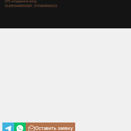
GPS координаты вход:
55.68594168935887, 37.51146181616255
Оставить заявку