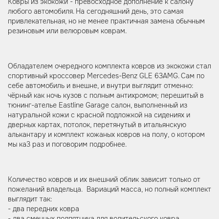
Ковры из экокожи - превосходное дополнение к салону
любого автомобиля. На сегодняшний день, это самая
привлекательная, но не менее практичная замена обычным
резиновым или велюровым коврам.
Обладателем очередного комплекта ковров из экокожи стал
спортивный кроссовер Mercedes-Benz GLE 63AMG. Сам по
себе автомобиль и внешне, и внутри выглядит отменно:
чёрный как ночь кузов с полным антихромом; перешитый в
тюнинг-ателье Eastline Garage салон, выполненный из
натуральной кожи с красной подложкой на сидениях и
дверных картах, потолок, перетянутый в итальянскую
алькантару и комплект кожаных ковров на полу, о котором
мы ка3 раз и поговорим подробнее.
Количество ковров и их внешний облик зависит только от
пожеланий владельца. Вариаций масса, но полный комплект
выглядит так:
- два передних ковра
- два сменных подпятника для водительского ковра