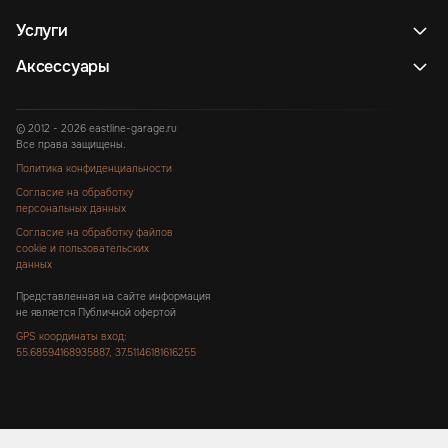
Услуги
Аксессуары
© 2012 - 2026 eastline-garage.ru
Все права защищены.
Политика конфиденциальности
Согласие на обработку
персональных данных
Согласие на обработку файлов
cookie и пользовательских
данных
Представленная на сайте информация
не является Публичной офертой
GPS координаты вход:
55.68594168935887, 37.51146181616255