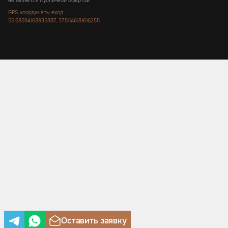
не является Публичной офертой
GPS координаты вход:
55.68594168935887, 37.51146181616255
Оставить заявку