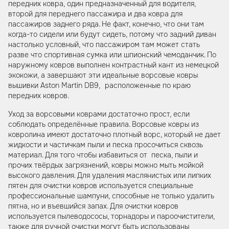
передних ковра, один предназначенный для водителя,
второй для переднего пассажира и два ковра для
пассажиров заднего ряда. Не факт, конечно, что они там
когда-то сидели или будут сидеть, потому что задний диван
настолько условный, что пассажиром там может стать
разве что спортивная сумка или шпионский чемоданчик. По
наружному ковров выполнен контрастный кант из немецкой
экокожи, а завершают эти идеальные ворсовые ковры
вышивки Aston Martin DB9, расположенные по краю
передних ковров.
Уход за ворсовыми коврами достаточно прост, если
соблюдать определённые правила. Ворсовые ковры из
ковролина имеют достаточно плотный ворс, который не дает
жидкости и частичкам пыли и песка просочиться сквозь
материал. Для того чтобы избавиться от песка, пыли и
прочих твёрдых загрязнений, ковры можно мыть мойкой
высокого давления. Для удаления маслянистых или липких
пятен для очистки ковров используется специальные
профессиональные шампуни, способные не только удалить
пятна, но и въевшийся запах. Для очистки ковров
используется пылеводососы, торнадоры и пароочистители,
также для ручной очистки могут быть использованы