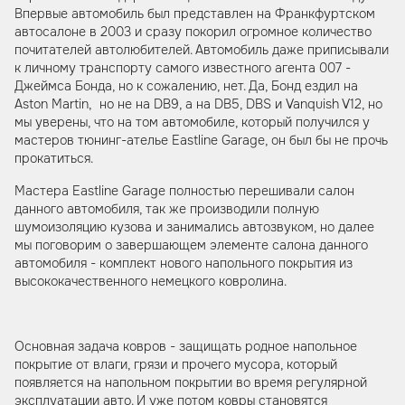
Впервые автомобиль был представлен на Франкфуртском
автосалоне в 2003 и сразу покорил огромное количество
почитателей автолюбителей. Автомобиль даже приписывали
к личному транспорту самого известного агента 007 -
Джеймса Бонда, но к сожалению, нет. Да, Бонд ездил на
Aston Martin, но не на DB9, а на DB5, DBS и Vanquish V12, но
мы уверены, что на том автомобиле, который получился у
мастеров тюнинг-ателье Eastline Garage, он был бы не прочь
прокатиться.
Мастера Eastline Garage полностью перешивали салон
данного автомобиля, так же производили полную
шумоизоляцию кузова и занимались автозвуком, но далее
мы поговорим о завершающем элементе салона данного
автомобиля - комплект нового напольного покрытия из
высококачественного немецкого ковролина.
Основная задача ковров - защищать родное напольное
покрытие от влаги, грязи и прочего мусора, который
появляется на напольном покрытии во время регулярной
эксплуатации авто. И уже потом ковры становятся