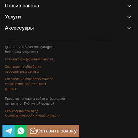
Пошив салона
Услуги
Аксессуары
© 2012 - 2026 eastline-garage.ru
Все права защищены.
Политика конфиденциальности
Согласие на обработку
персональных данных
Согласие на обработку файлов
cookie и пользовательских
данных
Представленная на сайте информация
не является Публичной офертой
GPS координаты вход:
55.68594168935887, 37.51146181616255
Оставить заявку