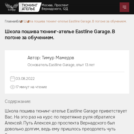
ТЮНИНГ
Москва, Проспект
АТЕЛЬЕ
Вернадского, 12Д
Главная
Блог
Школа пошива тюнинг-ателье Eastline Garage. В погоне за обучением.
Telegram
WhatsApp
Max
Портфолио
Цены
Акции
Отзывы
О нас
Контакты
Школа пошива тюнинг-ателье Eastline Garage. В
погоне за обучением.
Услуги
Перетяжка салона
Детейлинг
Оклейка автомобилей
Карбон
Аквапринт
Звездное небо
Автор: Тимур Мамедов
Тюнинг руля
Шумоизоляция
Ремонт автомобильных салонов
Ремонт кузова и покраска
Основатель Eastline Garage, опыт 13 лет
Автозвук
Дизайн проект
Активный выхлоп
03.08.2022
17 минут на чтение
Аксессуары
Коврики из экокожи
Цветные ремни безопасности
Тиснение на коже
Накидки на сиденья из
Чехлы на кузов автомобиля
Подушки из алькантары
Защитные накидки для
Сумки ручной работы
алькантары
Боксы в багажник
Содержание:
спинок сидений для детей
Школа пошива тюнинг-ателье Eastline Garage приветствует
Вас. На это раз на курс по перетяжке руля обратился
Алексей. Путь Алексея до проспекта Вернадского был
довольно долгим, ведь ему пришлось преодолеть чуть