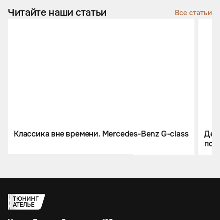
Читайте наши статьи
Все статьи
Классика вне времени. Mercedes-Benz G-class
День
пол
Pan
ТЮНИНГ
АТЕЛЬЕ