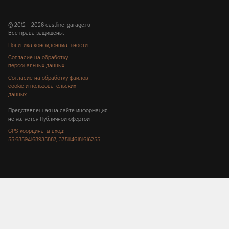
© 2012 - 2026 eastline-garage.ru
Все права защищены.
Политика конфиденциальности
Согласие на обработку
персональных данных
Согласие на обработку файлов
cookie и пользовательских
данных
Представленная на сайте информация
не является Публичной офертой
GPS координаты вход:
55.68594168935887, 37.51146181616255