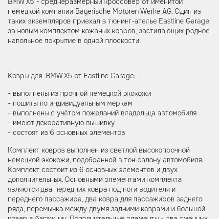
BMW X5 - среднеразмерный кроссовер от именитой
немецкой компании Bayerische Motoren Werke AG. Один из
таких экземпляров приехал в тюнинг-ателье Eastline Garage
за новым комплектом кожаных ковров, застилающих родное
напольное покрытие в одной плоскости.
Ковры для BMW X5 от Eastline Garage:
- выполнены из прочной немецкой экокожи
- пошиты по индивидуальным меркам
- выполнены с учётом пожеланий владельца автомобиля
- имеют декоративную вышивку
- состоят из 6 основных элементов
Комплект ковров выполнен из светлой высокопрочной
немецкой экокожи, подобранной в тон салону автомобиля.
Комплект состоит из 6 основных элементов и двух
дополнительных. Основными элементами комплекта
являются два передних ковра под ноги водителя и
переднего пассажира, два ковра для пассажиров заднего
ряда, перемычка между двумя задними коврами и большой
ковер в багажник. Дополнительные элементы - два сменных