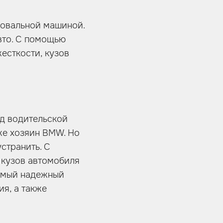
ровальной машиной.
вто. С помощью
есткости, кузов
ад водительской
же хозяин BMW. Но
странить. С
 кузов автомобиля
самый надежный
я, а также