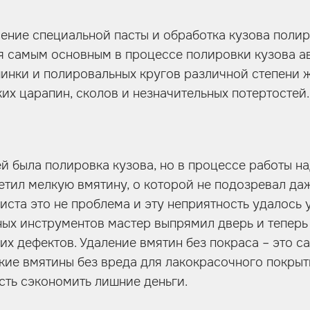
сение специальной пасты и обработка кузова поли
ся самым основным в процессе полировки кузова а
нки и полировальных кругов различной степени ж
ких царапин, сколов и незначительных потертостей.
й была полировка кузова, но в процессе работы н
етил мелкую вмятину, о которой не подозревал да
иста это не проблема и эту неприятность удалось у
ых инструментов мастер выпрямил дверь и теперь
их дефектов. Удаление вмятин без покраса – это 
кие вмятины без вреда для лакокрасочного покрыти
ть сэкономить лишние деньги.