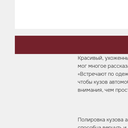
Шумоизоляция
Автозвук
Карбон
Активный выхлоп
Красивый, ухоженны
мог многое рассказа
«Встречают по одеж
чтобы кузов автомо
внимания, чем прос
Полировка кузова а
способна вернуть и