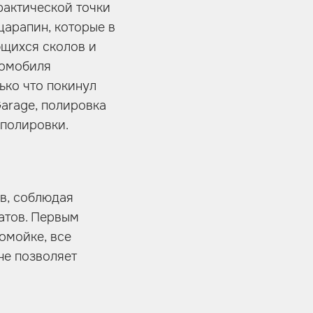
рактической точки
царапин, которые в
ющихся сколов и
томобиля
ько что покинул
Garage, полировка
 полировки.
ов, соблюдая
атов. Первым
омойке, все
не позволяет