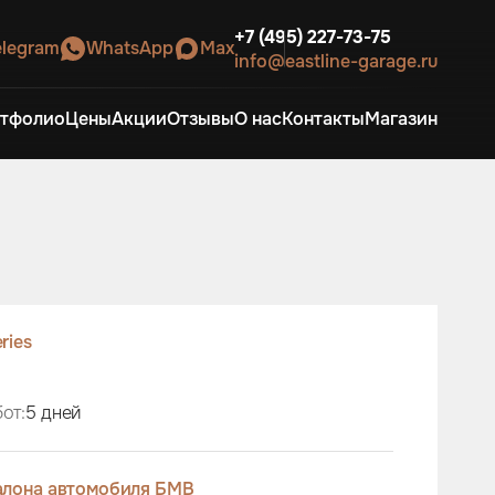
+7 (495) 227-73-75
elegram
WhatsApp
Max
info@eastline-garage.ru
тфолио
Цены
Акции
Отзывы
О нас
Контакты
Магазин
eries
от:
5 дней
алона автомобиля БМВ