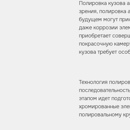
Полировка кузова а
зрения, полировка 
будущем могут прин
даже коррозии элем
приобретает соверш
покрасочную камеру.
кузова требует осо
Технология полиров
последовательность
этапом идет подгот
хромированные элем
полировальному кру