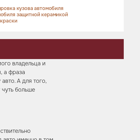
ровка кузова автомобиля
мобиля защитной керамикой
окраски
ого владельца и
, а фраза
вто. А для того,
 чуть больше
йствительно
 авто именно в том