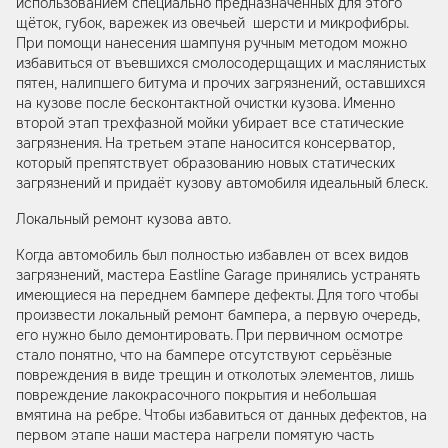
использованием специально предназначенных для этого
щёток, губок, варежек из овечьей шерсти и микрофибры.
При помощи нанесения шампуня ручным методом можно
избавиться от въевшихся смолосодерщащих и маслянистых
пятен, налипшего битума и прочих загрязнений, оставшихся
на кузове после бесконтактной очистки кузова. Именно
второй этап трехфазной мойки убирает все статические
загрязнения. На третьем этапе наносится консерватор,
который препятствует образованию новых статических
загрязнений и придаёт кузову автомобиля идеальный блеск.
Локальный ремонт кузова авто.
Когда автомобиль был полностью избавлен от всех видов
загрязнений, мастера Eastline Garage принялись устранять
имеющиеся на переднем бампере дефекты. Для того чтобы
произвести локальный ремонт бампера, а первую очередь,
его нужно было демонтировать. При первичном осмотре
стало понятно, что на бампере отсутствуют серьёзные
повреждения в виде трещин и отколотых элементов, лишь
повреждение лакокрасочного покрытия и небольшая
вмятина на ребре. Чтобы избавиться от данных дефектов, на
первом этапе наши мастера нагрели помятую часть