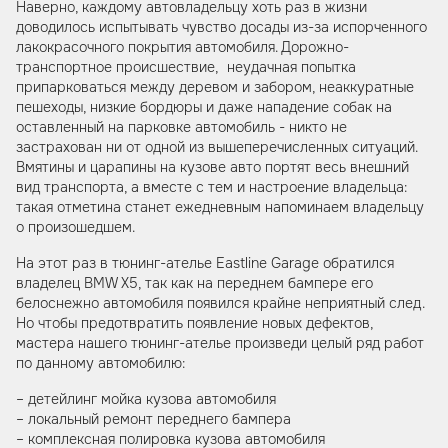
Наверно, каждому автовладельцу хоть раз в жизни
доводилось испытывать чувство досады из-за испорченного
лакокрасочного покрытия автомобиля. Дорожно-
транспортное происшествие, неудачная попытка
припарковаться между деревом и забором, неаккуратные
пешеходы, низкие бордюры и даже нападение собак на
оставленный на парковке автомобиль - никто не
застрахован ни от одной из вышеперечисленных ситуаций.
Вмятины и царапины на кузове авто портят весь внешний
вид транспорта, а вместе с тем и настроение владельца:
такая отметина станет ежедневным напоминаем владельцу
о произошедшем.
На этот раз в тюнинг-ателье Eastline Garage обратился
владелец BMW X5, так как на переднем бампере его
белоснежно автомобиля появился крайне неприятный след.
Но чтобы предотвратить появление новых дефектов,
мастера нашего тюнинг-ателье произведи целый ряд работ
по данному автомобилю:
– детейлинг мойка кузова автомобиля
– локальный ремонт переднего бампера
– комплексная полировка кузова автомобиля