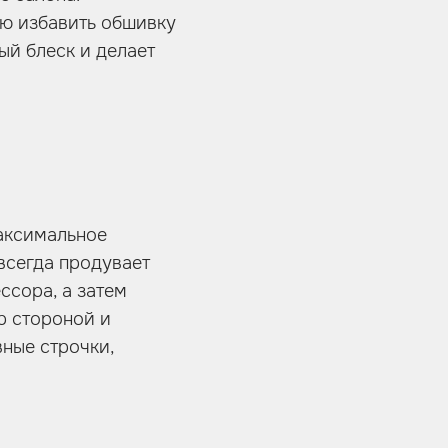
ю избавить обшивку
ый блеск и делает
максимальное
всегда продувает
сора, а затем
р стороной и
ные строчки,