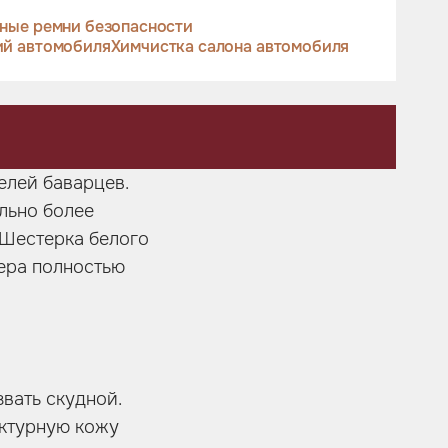
ные ремни безопасности
ий автомобиля
Химчистка салона автомобиля
елей баварцев.
ально более
 Шестерка белого
тера полностью
вать скудной.
актурную кожу