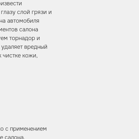
оизвести
глазу слой грязи и
она автомобиля
ементов салона
уем торнадор и
и удаляет вредный
к чистке кожи,
ко с применением
е салона.