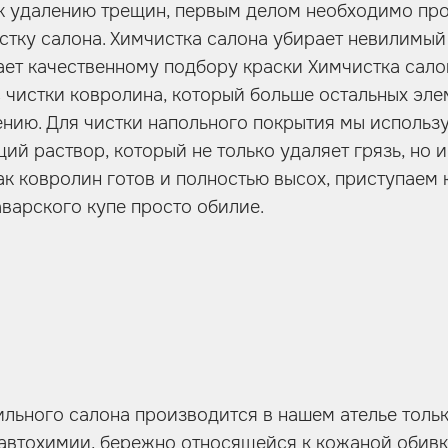
 к удалению трещин, первым делом необходимо пр
тку салона. Химчистка салона убирает невилимый 
ает качественному подбору краски Химчистка сал
с чистки ковролина, который больше остальных эл
нию. Для чистки напольного покрытия мы использ
ий раствор, который не только удаляет грязь, но 
как ковролин готов и полностью высох, приступаем 
аварского купе просто обилие.
льного салона производится в нашем ателье толь
втохимии, бережно относящейся к кожаной обивк