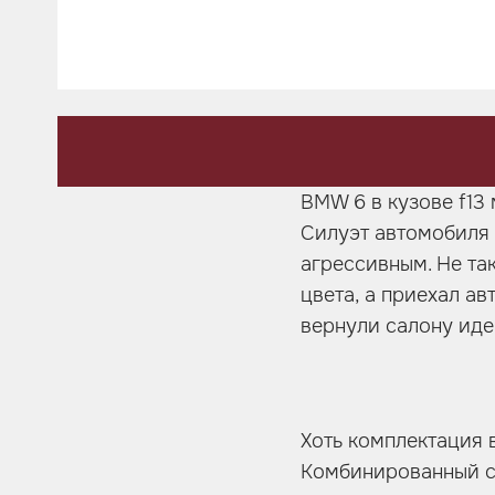
Шумоизоляция
Автозвук
Карбон
Активный выхлоп
BMW 6 в кузове f13
Силуэт автомобиля 
агрессивным. Не та
цвета, а приехал ав
вернули салону иде
Хоть комплектация 
Комбинированный с