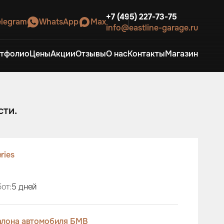
+7 (495) 227-73-75
elegram
WhatsApp
Max
info@eastline-garage.ru
тфолио
Цены
Акции
Отзывы
О нас
Контакты
Магазин
сти.
eries
от:
5 дней
алона автомобиля БМВ