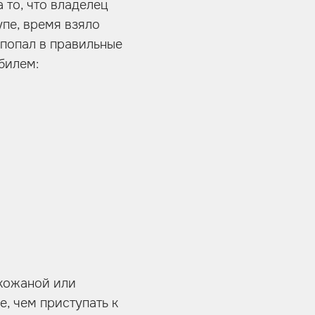
 то, что владелец
упе, время взяло
 попал в правильные
билем:
 кожаной или
, чем приступать к