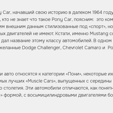
y Car, начавший свою историю в далеком 1964 го
х, кто не знает что такое Pony Car, поясним: это ко
им внешним данным стилизованные под «спорт», но
х двигателей не имеют. Кстати, именно Mustаng с
 дал название этому классу автомобилей. В одном 
еланные Dodge Challenger, Chevrolet Camaro и Pont
ти авто относятся к категории «Пони», некоторые и
мых лучших «Muscle Cars», выпущенных с середины
о столетия. Эти автомобили отличаются, как понятн
й» формой, с восьмицилиндровыми двигателями б