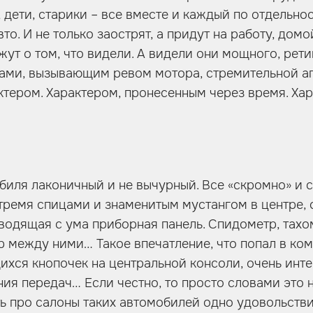
дети, старики – все вместе и каждый по отдельнос
то. И не только заострят, а придут на работу, домо
ут о том, что видели. А видели они мощного, рети
ами, вызывающим ревом мотора, стремительной а
тером. Характером, пронесенным через время. Ха
биля лаконичный и не вычурный. Все «скромно» и с
тремя спицами и знаменитым мустангом в центре,
водящая с ума приборная панель. Спидометр, тахо
 между ними… Такое впечатление, что попал в ком
хся кнопочек на центральной консоли, очень инте
ия передач… Если честно, то просто словами это н
ть про салоны таких автомобилей одно удовольстви