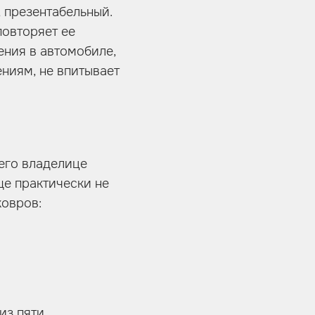
 презентабельный.
повторяет ее
ения в автомобиле,
ниям, не впитывает
 его владелице
ще практически не
ковров:
из пяти