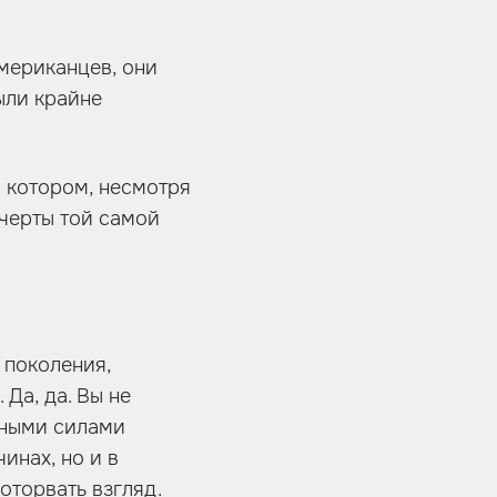
мериканцев, они
ыли крайне
в котором, несмотря
черты той самой
 поколения,
 Да, да. Вы не
иными силами
инах, но и в
оторвать взгляд.