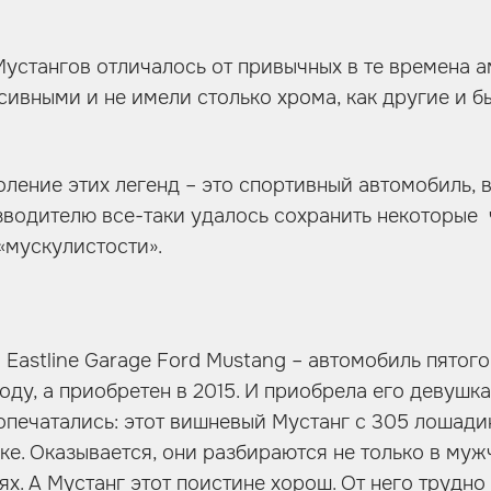
устангов отличалось от привычных в те времена а
сивными и не имели столько хрома, как другие и б
оление этих легенд – это спортивный автомобиль, 
зводителю все-таки удалось сохранить некоторые 
«мускулистости».
 Eastline Garage Ford Mustang – автомобиль пятого
оду, а приобретен в 2015. И приобрела его девушка.
опечатались: этот вишневый Мустанг с 305 лошад
е. Оказывается, они разбираются не только в мужч
х. А Мустанг этот поистине хорош. От него трудно 