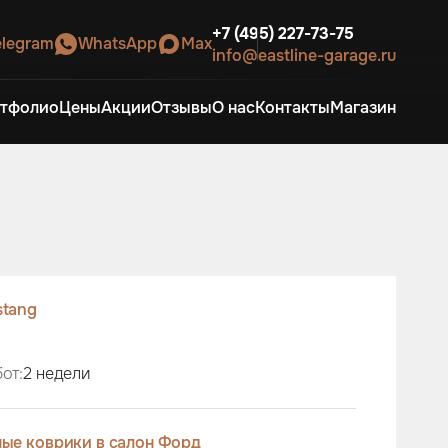
+7 (495) 227-73-75
elegram
WhatsApp
Max
info@eastline-garage.ru
тфолио
Цены
Акции
Отзывы
О нас
Контакты
Магазин
tang
от:
2 недели
ые коврики в салон Форд