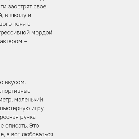
ти заострят свое
й, в школу и
вого коня с
грессивной мордой
рактером –
о вкусом.
 спортивные
метр, маленький
пьютерную игру.
ресная ручка
е описать. Это
е, а вот любоваться