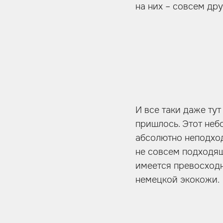
на них – совсем др
И все таки даже тут
пришлось. Этот неб
абсолютно неподход
не совсем подходящи
имеется превосходн
немецкой экокожи.