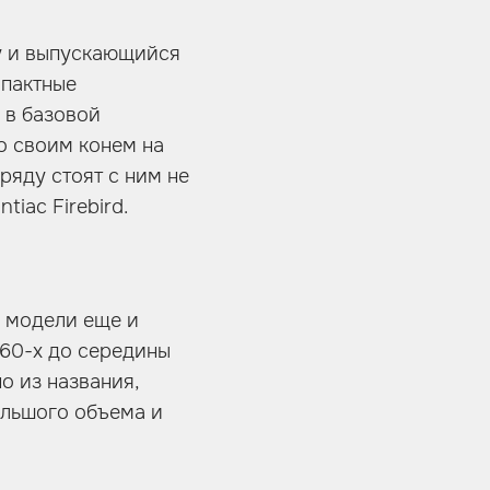
ду и выпускающийся
мпактные
 в базовой
о своим конем на
ряду стоят с ним не
iac Firebird.
х модели еще и
 60-х до середины
о из названия,
ольшого объема и