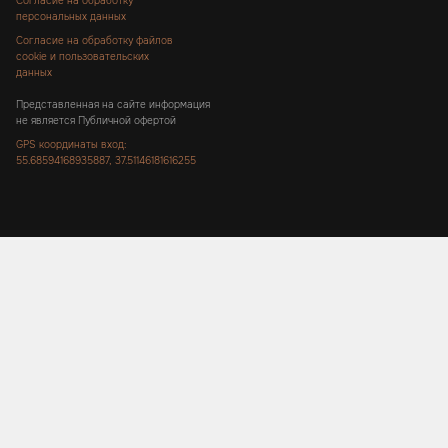
Согласие на обработку
персональных данных
Согласие на обработку файлов
cookie и пользовательских
данных
Представленная на сайте информация
не является Публичной офертой
GPS координаты вход:
55.68594168935887, 37.51146181616255