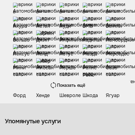
Показать ещё
Коврики из экокожи
Упомянутые услуги