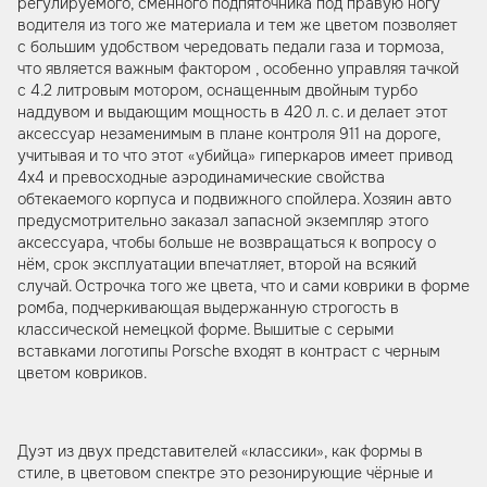
регулируемого, сменного подпяточника под правую ногу
водителя из того же материала и тем же цветом позволяет
с большим удобством чередовать педали газа и тормоза,
что является важным фактором , особенно управляя тачкой
с 4.2 литровым мотором, оснащенным двойным турбо
наддувом и выдающим мощность в 420 л. с. и делает этот
аксессуар незаменимым в плане контроля 911 на дороге,
учитывая и то что этот «убийца» гиперкаров имеет привод
4х4 и превосходные аэродинамические свойства
обтекаемого корпуса и подвижного спойлера. Хозяин авто
предусмотрительно заказал запасной экземпляр этого
аксессуара, чтобы больше не возвращаться к вопросу о
нём, срок эксплуатации впечатляет, второй на всякий
случай. Острочка того же цвета, что и сами коврики в форме
ромба, подчеркивающая выдержанную строгость в
классической немецкой форме. Вышитые с серыми
вставками логотипы Porsche входят в контраст с черным
цветом ковриков.
Дуэт из двух представителей «классики», как формы в
стиле, в цветовом спектре это резонирующие чёрные и