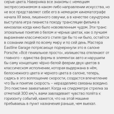
серые цвета. Наверняка все знакомы с немецким
экспрессионизмом в каком-либо направлении искусства, но
не все представляют себе его в немецком кинематографе
начала ХХ века, лишенного озвучки, а в качестве саундтрека
выступала игра пианиста походу трансляции фильма в
кинозалах когда кино было новоявленным чудом. Эти транс
эпохальные понятия о белом и черных цветах, как о лучшем
выражении классического стиля где бы то ни было, остаётся
в сознании людей по всему миру и по сей день. Мастера
Eastline Garage потрясающе подчеркнули это в салоне
Porsche. «Всё гениальное просто», излишества отвлекают от
главного – единства формы в элементах авто и нарушили
бы саму концепцию чёрно-белой феерии двух цветов в
классическом исполнении, которая выдержана в нём,
белоснежного цвета и черного цвета в салоне, теперь,
садясь в это воплощение скорости, создастся впечатление
что Вы и понятие скорость – неразделимо связаны воедино.
Это поистине захватывает. Когда на спидометре стрелка за
отметкой 300 км/ч, вами завладевает чувство полёта к
горизонту событий, кажется, что на этой машине
пребываешь в пункт назначения раньше, чем выехал.