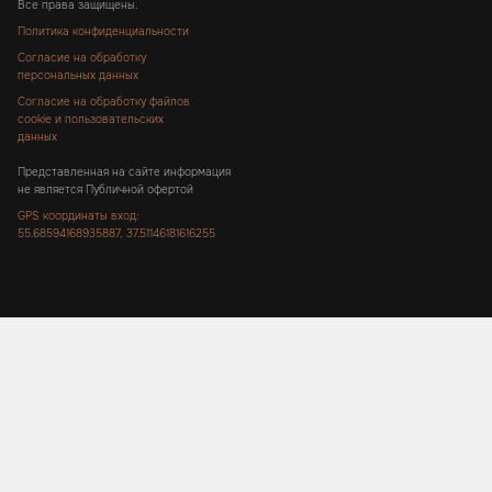
Все права защищены.
Политика конфиденциальности
Согласие на обработку
персональных данных
Согласие на обработку файлов
cookie и пользовательских
данных
Представленная на сайте информация
не является Публичной офертой
GPS координаты вход:
55.68594168935887, 37.51146181616255