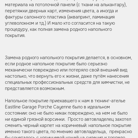
материала на потолочной панели (с ткани на алькантару),
перетяжки дверных карт, изменения цвета, а иногда и
фактуры салонного пластика (аквапринт, ламинация
углеволокном и тд.) И мало кто согласится на такую
процедуру, как полная замена родного напольного
покрытия.
Замена родного напольного покрытия делается, в основном,
если родное напольное покрытие было серьезно
механически повреждено или потеряло свой внешний вид
настолько, что вернуть его к жизни, даже путём нанесения
специальных профессиональных средств для химчистки, не
представляется возможным.
Напольное покрытие приехавшего к нам в тюнинг-ателье
Eastline Garage Porche Cayenne было в идеальном
состоянии: оно не было никак повреждено, на нем не было
ни единой грязной ворсинки. Просто автовладелец захотел
сменить черный карпет на коричневый: напольное покрытие
именно такого цвета, по мнению автовладельца, прекрасно
бы сочеталось с коричневой кожей на сидения и торпедо