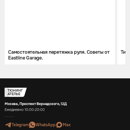
Самостоятельная перетяжка руля. Советы от
Тисн
Eastline Garage.
ТЮНИНГ
АТЕЛЬЕ
Москва, Проспект Вернадского, 12Д
Ежедневно: 10:00-20:00
Telegram
WhatsApp
Max