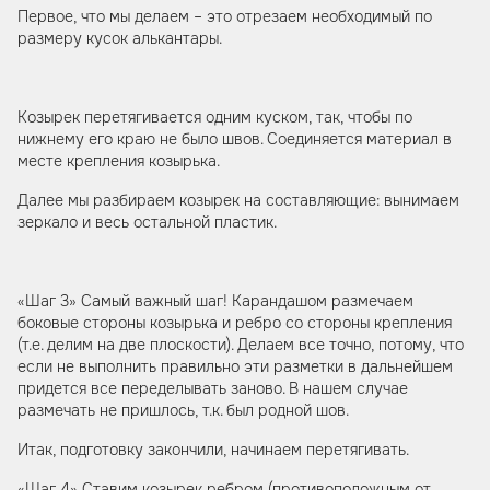
Первое, что мы делаем – это отрезаем необходимый по
размеру кусок алькантары.
Козырек перетягивается одним куском, так, чтобы по
нижнему его краю не было швов. Соединяется материал в
месте крепления козырька.
Далее мы разбираем козырек на составляющие: вынимаем
зеркало и весь остальной пластик.
«Шаг 3» Самый важный шаг! Карандашом размечаем
боковые стороны козырька и ребро со стороны крепления
(т.е. делим на две плоскости). Делаем все точно, потому, что
если не выполнить правильно эти разметки в дальнейшем
придется все переделывать заново. В нашем случае
размечать не пришлось, т.к. был родной шов.
Итак, подготовку закончили, начинаем перетягивать.
«Шаг 4» Ставим козырек ребром (противоположным от