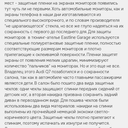
мест - защитные пленки на экранах мониторов появились
тут чуть ли не первыми. Хоть автомобильные мониторы, как и
экраны телефона в наши дни изготавливаются из
специального высокопрочного, и по словам производителя
"не царапающегося" стекла, но все же глупо надеяться на их
сохранность с первого до последнего для. Для защиты
мониторов в тюнинг-ателье Eastline Garage используются
специальные полиуретановые защитные пленки, полностью
соответствующие размерам мониторов и плотно
прилегающие к оклеивамой поверхности. Пленки защитят
экраны от появления мелких царапин, минимизируют
количество "пальчиков" на мониторах. Но и это еще не все.
Владелец этого Audi Q7 позаботился и о сохранности
салона, так как в автомобиле часто главными пассажирами
являются дети. В салон было пошито два вида защитных
чехлов: одни чехлы защищают спинки передних сидений от
детских ног, а вторая накидка призвана сохранить задний
диван в первозданном виде. Для пошива чехлов были
использованы два вида материалов: накидки на спинки
выполнены из прочнейшей немецкой экокожи светло-
коричневого цвета. Защитные чехлы плотно прилегают к
спинкам, поэтому испачкать их изнутри не получится.