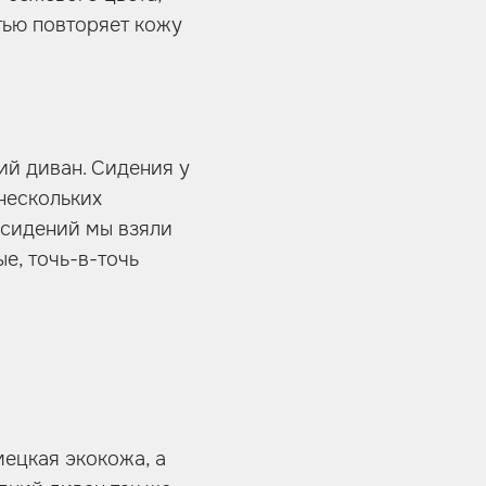
стью повторяет кожу
ий диван. Сидения у
нескольких
 сидений мы взяли
е, точь-в-точь
ецкая экокожа, а