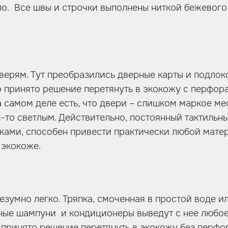
по. Все швы и строчки выполнены ниткой бежевого 
верям. Тут преобразились дверные карты и подлоко
 принято решение перетянуть в экокожу с перфор
а самом деле есть, что двери – слишком маркое мес
-то светлым. Действительно, постоянный тактильны
ами, способен привести практически любой матер
 экокоже.
езумно легко. Тряпка, смоченная в простой воде 
ные шампуни и кондиционеры выведут с нее любое
принято решение перетянуть в экокожу без перфо