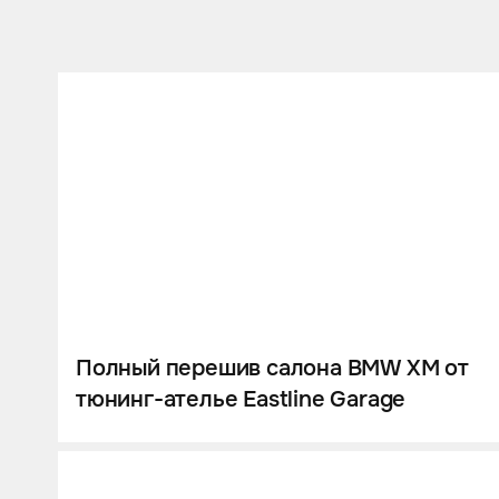
Полный перешив салона BMW XM от
тюнинг-ателье Eastline Garage