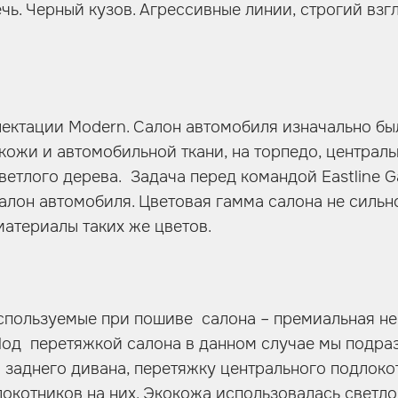
чь. Черный кузов. Агрессивные линии, строгий взг
ектации Modern. Салон автомобиля изначально бы
кожи и автомобильной ткани, на торпедо, централ
светлого дерева. Задача перед командой Eastline 
салон автомобиля. Цветовая гамма салона не сильн
материалы таких же цветов.
используемые при пошиве салона – премиальная н
Под перетяжкой салона в данном случае мы подр
 заднего дивана, перетяжку центрального подлоко
локотников на них. Экокожа использовалась светло