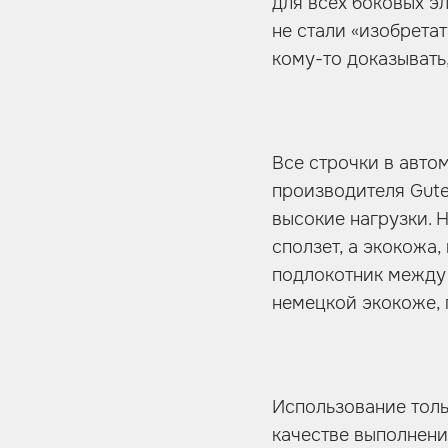
для всех боковых э
не стали «изобретат
кому-то доказывать
Все строчки в авто
производителя Guter
высокие нагрузки. Н
сползет, а экокожа
подлокотник между 
немецкой экокоже, 
Использование толь
качестве выполнени