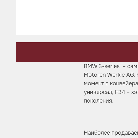
Шумоизоляция
Автозвук
Карбон
Активный выхлоп
BMW 3-series – са
Motoren Werkle AG.
момент с конвейера
универсал, F34 – хэ
поколения.
Наиболее продаваем