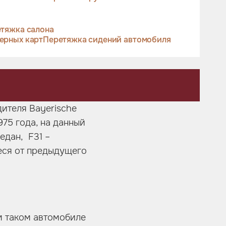
тяжка салона
ерных карт
Перетяжка сидений автомобиля
ителя Bayerische
975 года, на данный
едан, F31 –
иеся от предыдущего
м таком автомобиле