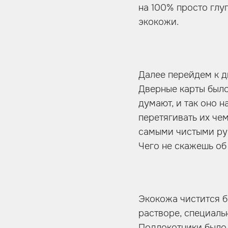
на 100% просто глу
экокожи.
Далее перейдем к д
Дверные карты было
думают, и так оно н
перетягивать их чем
самыми чистыми рук
Чего не скажешь об
Экокожа чистится б
растворе, специаль
Подлокотники было 