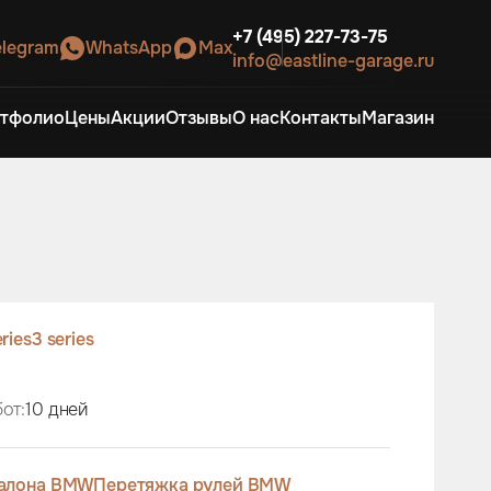
+7 (495) 227-73-75
elegram
WhatsApp
Max
info@eastline-garage.ru
тфолио
Цены
Акции
Отзывы
О нас
Контакты
Магазин
eries
3 series
от:
10 дней
салона BMW
Перетяжка рулей BMW