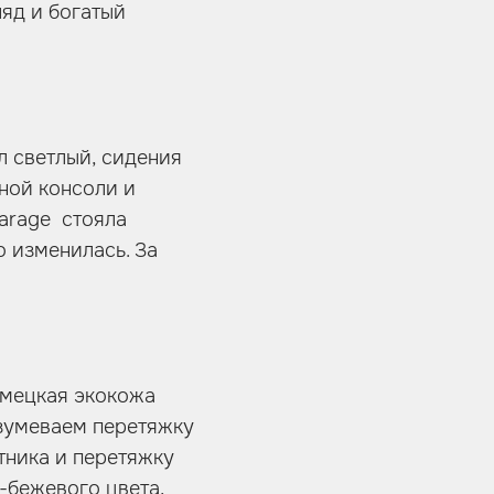
ляд и богатый
л светлый, сидения
ьной консоли и
Garage стояла
о изменилась. За
емецкая экокожа
азумеваем перетяжку
тника и перетяжку
-бежевого цвета,