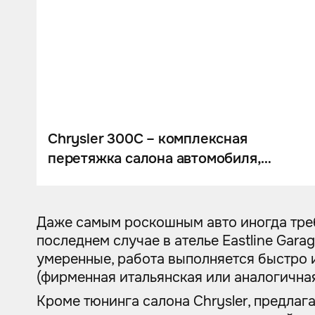
Шумоизоляция
Автозвук
Карбон
Активный выхлоп
Chrysler 300C – комплексная
перетяжка салона автомобиля,
аквапринт салонного пластика
Даже самым роскошным авто иногда требу
последнем случае в ателье Eastline Gar
умеренные, работа выполняется быстро и
(фирменная итальянская или аналогичн
Кроме тюнинга салона Chrysler, предлаг