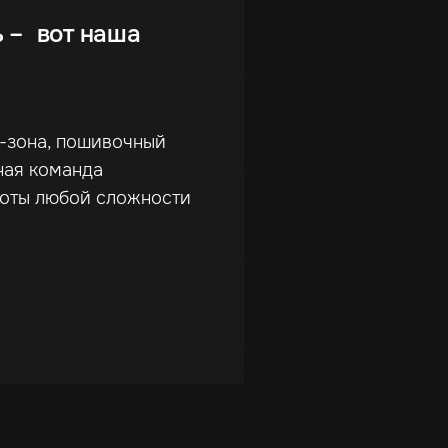
ь – вот наша
г-зона, пошивочный
ная команда
боты любой сложности