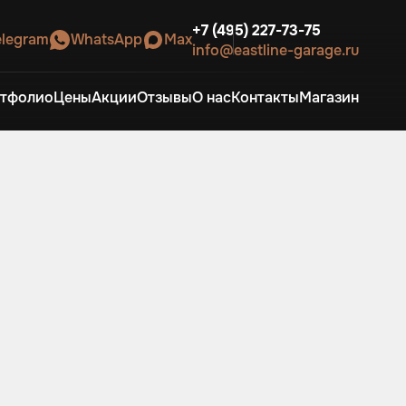
+7 (495) 227-73-75
elegram
WhatsApp
Max
info@eastline-garage.ru
тфолио
Цены
Акции
Отзывы
О нас
Контакты
Магазин