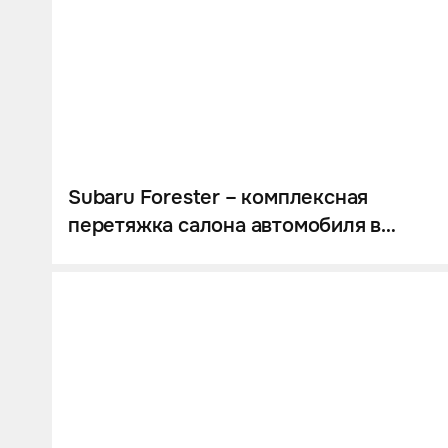
Шумоизоляция
Автозвук
Карбон
Активный выхлоп
Subaru Forester – комплексная
перетяжка салона автомобиля в
стенах Eastline Garage