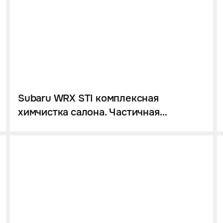
Subaru WRX STI комплексная
химчистка салона. Частичная
перетяжка салона. Удаление вмятин
без покраса.