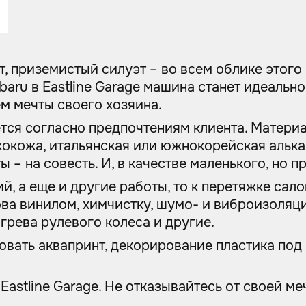
, приземистый силуэт – во всем облике этого 
aru в Eastline Garage машина станет идеальной
ем мечты своего хозяина.
ется согласно предпочтениям клиента. Матери
окожа, итальянская или южнокорейская алькан
 – на совесть. И, в качестве маленького, но 
й, а еще и другие работы, то к перетяжке сал
ова винилом, химчистку, шумо- и виброизоляц
грева рулевого колеса и другие.
вать аквапринт, декорирование пластика под
Eastline Garage. Не отказывайтесь от своей ме