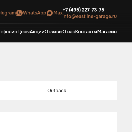
+7 (495) 227-73-75
elegram
WhatsApp
Max
info@eastline-garage.ru
тфолио
Цены
Акции
Отзывы
О нас
Контакты
Магазин
Outback