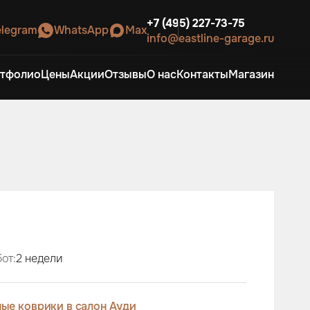
+7 (495) 227-73-75
elegram
WhatsApp
Max
info@eastline-garage.ru
тфолио
Цены
Акции
Отзывы
О нас
Контакты
Магазин
от:
2 недели
ые коврики в салон Ауди