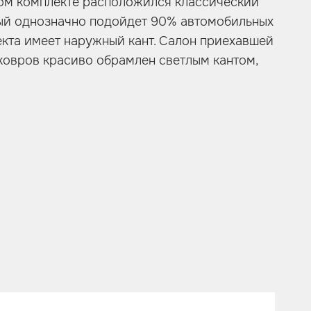
нном комплекте расположился классический
рый однозначно подойдет 90% автомобильных
екта имеет наружный кант. Салон приехавшей
 ковров красиво обрамлен светлым кантом,