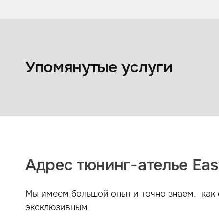
Коврики из экокожи
Упомянутые услуги
Адрес тюнинг-ателье East
Мы имеем большой опыт и точно знаем, как 
эксклюзивным