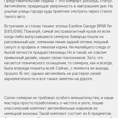
Представительские седаны — это комфорт, роскошь, статус.
Автомобили, придающие уверенность в завтрашнем дне. На
унылые улицы города куда приятнее смотреть через стекло
такого авто.
Встречаем, в стенах тюнинг ателье Eastline Garage BMW 7er
(E65/E66). Пожалуй, самый экстравагантный кузов из всех
когда-либо выпускавшихся семерок. Баварцы пошли на
рискованный шаг, ломанная линия задней оптики, мощный
силуэт в профиль и тяжелая корма. Ни малейшего следа от
былой легкости предшественницы. Но и такой, не совсем
привычный дизайн, нашел своих поклонников. Зато, что
касается технического оснащения, то семерка, как и всегда,
была впереди планеты всей. Сейчас, с момента ее выхода,
прошло 16 лет, однако автомобиль не растерял своей
харизматичности и все также заметен на дороге.
Салон семерки не требовал особого вмешательства, и наши
мастера просто позаботились о чистоте и уюте, пошив
классический комплект автомобильных ковриков из
немецкой экокожи. Такой комплект состоит из 6 предметов: