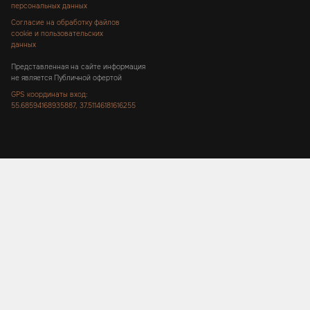
персональных данных
Согласие на обработку файлов
cookie и пользовательских
данных
Представленная на сайте информация
не является Публичной офертой
GPS координаты вход:
55.68594168935887, 37.51146181616255