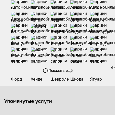
Показать ещё
Коврики из экокожи
Упомянутые услуги