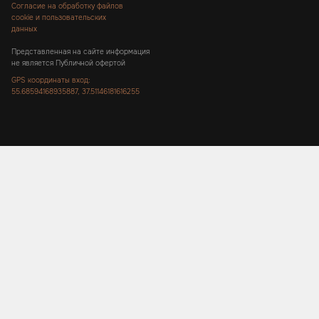
Согласие на обработку файлов
cookie и пользовательских
данных
Представленная на сайте информация
не является Публичной офертой
GPS координаты вход:
55.68594168935887, 37.51146181616255