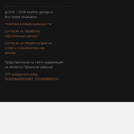
© 2012 - 2026 eastline-garage.ru
Все права защищены.
Политика конфиденциальности
Согласие на обработку
персональных данных
Согласие на обработку файлов
cookie и пользовательских
данных
Представленная на сайте информация
не является Публичной офертой
GPS координаты вход:
55.68594168935887, 37.51146181616255