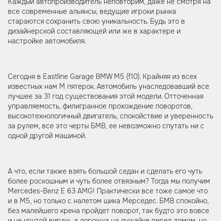
Каждый автопроизводитель неповторим, даже не смотря на
все современные альянсы, ведущие игроки рынка
стараются сохранить свою уникальность. Будь это в
дизайнерской составляющей или же в характере и
настройке автомобиля.
Сегодня в Eastline Garage BMW M5 (f10). Крайняя из всех
известных нам М пятерок. Автомобиль унаследовавший все
лучшее за 31 год существования этой модели. Отточенная
управляемость, филигранное прохождение поворотов,
высокотехнологичный двигатель, спокойствие и уверенность
за рулем, все это черты БМВ, ее невозможно спутать ни с
одной другой машиной.
А что, если также взять большой седан и сделать его чуть
более роскошным и чуть более отвязным? Тогда мы получим
Mercedes-Benz E 63 AMG! Практически все тоже самое что
и в М5, но только с налетом шика Мерседес. БМВ спокойно,
без малейшего крена пройдет поворот, так будто это вовсе
и не крутой вираж, а дорожка на лужайке перед домом, но