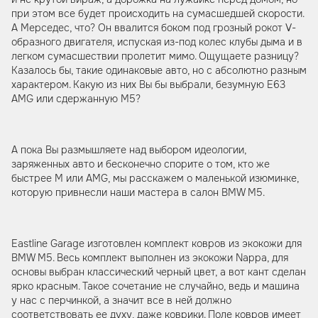
при этом все будет происходить на сумасшедшей скорости.
А Мерседес, что? Он ввалится боком под грозный рокот V-
образного двигателя, испуская из-под колес клубы дыма и в
легком сумасшествии пролетит мимо. Ощущаете разницу?
Казалось бы, такие одинаковые авто, но с абсолютно разным
характером. Какую из них Вы бы выбрали, безумную Е63
AMG или сдержанную М5?
А пока Вы размышляете над выбором идеологии,
заряженных авто и бесконечно спорите о том, кто же
быстрее М или AMG, мы расскажем о маленькой изюминке,
которую привнесли наши мастера в салон BMW M5.
Eastline Garage изготовлен комплект ковров из экокожи для
BMW M5. Весь комплект выполнен из экокожи Nappa, для
основы выбран классический черный цвет, а вот кант сделан
ярко красным. Такое сочетание не случайно, ведь и машина
у нас с перчинкой, а значит все в ней должно
соответствовать ее духу, даже коврики. Поле ковров имеет