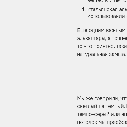
веществ и не то
итальянская ал
использовании 
Еще одним важным а
алькантары, а точне
то что приятно, та
натуральная замша.
Мы же говорили, чт
светлый на темный.
темно-серый или ант
потолок мы преобра