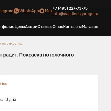
+7 (495) 227-73-75
elegram
WhatsApp
Max
info@eastline-garage.ru
тфолио
Цены
Акции
Отзывы
О нас
Контакты
Магазин
очного пластика.
нтрацит. Покраска потолочного
eries
от:
3 дня