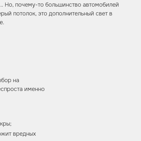
й… Но, почему-то большинство автомобилей
ерый потолок, это дополнительный свет в
е.
ыбор на
еспроста именно
кры;
ержит вредных