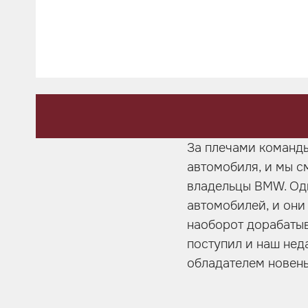
Шумоизоляция
Автозвук
Карбон
Активный выхлоп
За плечами команды
автомобиля, и мы с
владельцы BMW. Одн
автомобилей, и они
наоборот дорабатыв
поступил и наш нед
обладателем новень