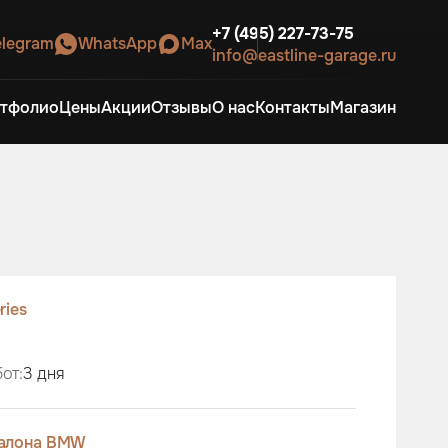
+7 (495) 227-73-75
elegram
WhatsApp
Max
info@eastline-garage.ru
тфолио
Цены
Акции
Отзывы
О нас
Контакты
Магазин
ries
от:
3 дня
салона BMW