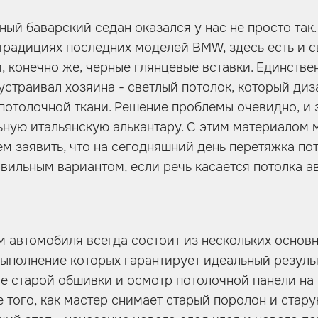
ьный баварский седан оказался у нас не просто так
традициях последних моделей BMW, здесь есть и с
и, конечно же, черные глянцевые вставки. Единств
 устраивал хозяина - светлый потолок, который д
 потолочной ткани. Решение проблемы очевидно, и 
ьную итальянскую алькантару. С этим материалом 
м заявить, что на сегодняшний день перетяжка пот
вильным вариантом, если речь касается потолка а
м автомобиля всегда состоит из нескольких основн
ыполнение которых гарантирует идеальный результ
ие старой обшивки и осмотр потолочной панели на
 того, как мастер снимает старый поролон и стару