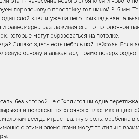
ий этап - нанесение нового слоя клея и нового по
зуем поролоновую прослойку толщиной 3-5 мм. То
 один слой клея и уже на него прикладывает алька
 и равномерно разглаживая его по потолочной пан
ок, которые могут образоваться на потолке.
вда? Однако здесь есть небольшой лайфхак. Если 
клеевую основу и алькантару прямо поверх родного
таль, без которой не обходится ни одна перетяжка 
озырьков и покраска потолочного пластика в цвет 
к мелочам всегда играет важную роль, особенно в 
 именно с этими элементами могут тактильно взаи
ры.