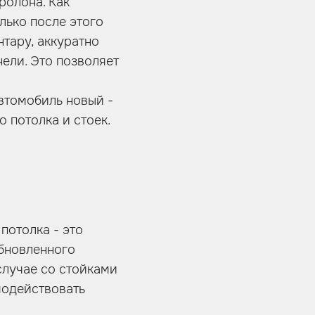
ролона. Как
лько после этого
нтару, аккуратно
ели. Это позволяет
автомобиль новый -
 потолка и стоек.
потолка - это
обновленного
случае со стойками
модействовать