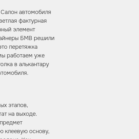
. Салон автомобиля
ветлая фактурная
енный элемент
изайнеры БМВ решили
это перетяжка
мы работаем уже
олка в алькантару
втомобиля.
ых этапов,
ат на выходе.
 предмет
ю клеевую основу,