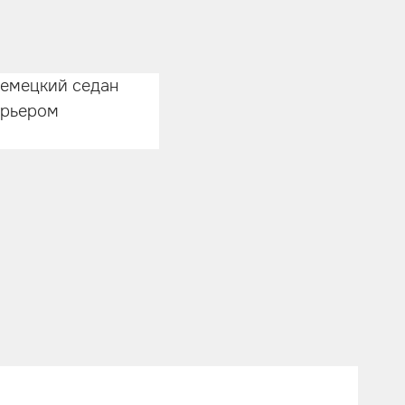
немецкий седан
ерьером